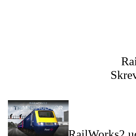
Ra
Skrev
RailWorks2 u