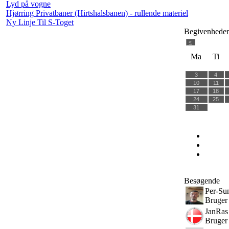
Lyd på vogne
Hjørring Privatbaner (Hirtshalsbanen) - rullende materiel
Ny Linje Til S-Toget
Begivenhede
<
Ma
Ti
3
4
10
11
17
18
24
25
31
Besøgende
Per-Su
Bruger
JanRas
Bruger