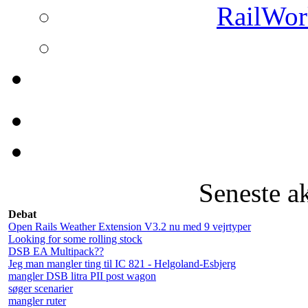
RailWork
Seneste a
Debat
Open Rails Weather Extension V3.2 nu med 9 vejrtyper
Looking for some rolling stock
DSB EA Multipack??
Jeg man mangler ting til IC 821 - Helgoland-Esbjerg
mangler DSB litra PII post wagon
søger scenarier
mangler ruter