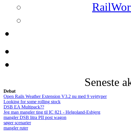
RailWork
Seneste a
Debat
Open Rails Weather Extension V3.2 nu med 9 vejrtyper
Looking for some rolling stock
DSB EA Multipack??
Jeg man mangler ting til IC 821 - Helgoland-Esbjerg
mangler DSB litra PII post wagon
søger scenarier
mangler ruter