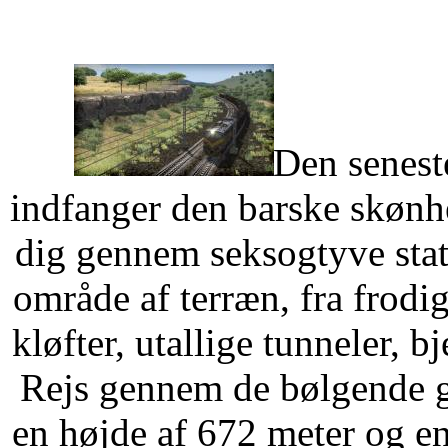
Den seneste
indfanger den barske skønhe
dig gennem seksogtyve stati
område af terræn, fra frodi
kløfter, utallige tunneler, b
Rejs gennem de bølgende g
en højde af 672 meter og e