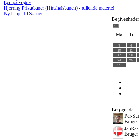
Lyd på vogne
Hjørring Privatbaner (Hirtshalsbanen) - rullende materiel
Ny Linje Til S-Toget
Begivenhede
<
Ma
Ti
3
4
10
11
17
18
24
25
31
Besøgende
Per-Su
Bruger
JanRas
Bruger