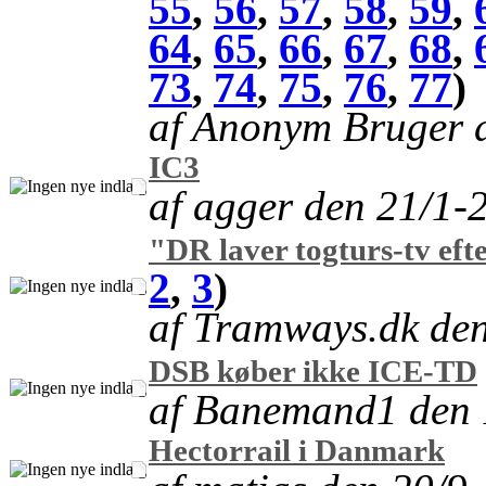
55
,
56
,
57
,
58
,
59
,
64
,
65
,
66
,
67
,
68
,
73
,
74
,
75
,
76
,
77
)
af Anonym Bruger 
IC3
af agger den 21/1-
"DR laver togturs-tv eft
2
,
3
)
af Tramways.dk de
DSB køber ikke ICE-TD
af Banemand1 den 
Hectorrail i Danmark