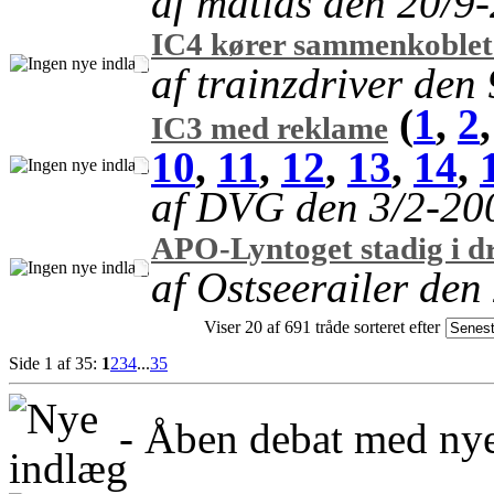
af matias den 20/9
IC4 kører sammenkoblet
af trainzdriver den
(
1
,
2
IC3 med reklame
10
,
11
,
12
,
13
,
14
,
af DVG den 3/2-20
APO-Lyntoget stadig i dr
af Ostseerailer den
Viser 20 af 691 tråde sorteret efter
Side 1 af 35:
1
2
3
4
...
35
- Åben debat med nye 