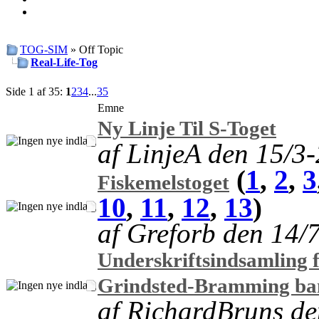
TOG-SIM
» Off Topic
Real-Life-Tog
Side 1 af 35:
1
2
3
4
...
35
Emne
Ny Linje Til S-Toget
af LinjeA den 15/3
(
1
,
2
,
3
Fiskemelstoget
10
,
11
,
12
,
13
)
af Greforb den 14/
Underskriftsindsamling f
Grindsted-Bramming ba
af RichardBruns d