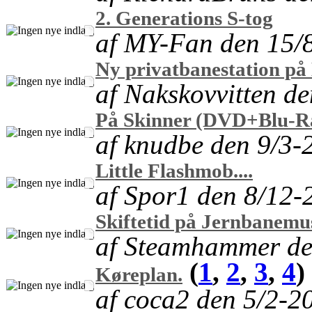
2. Generations S-tog
af MY-Fan den 15/
Ny privatbanestation på
af Nakskovvitten d
På Skinner (DVD+Blu-R
af knudbe den 9/3-
Little Flashmob....
af Spor1 den 8/12-
Skiftetid på Jernbanemu
af Steamhammer de
(
1
,
2
,
3
,
4
)
Køreplan.
af coca2 den 5/2-2