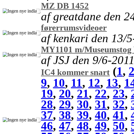
MZ DB 1452
af greatdane den 2
førerrumsvideoer
af kenkari den 13/
MY1101 m/Museumstog 
af JSJ den 9/6-201
(
1
,
IC4 kommer snart
9
,
10
,
11
,
12
,
13
,
1
19
,
20
,
21
,
22
,
23
,
28
,
29
,
30
,
31
,
32
,
37
,
38
,
39
,
40
,
41
,
46
,
47
,
48
,
49
,
50
,