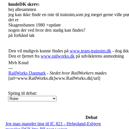
lundeDK skrev:
hej allesammen
jeg kan ikke finde en rute til trainsim,som jeg meget gerne ville pr
det er
Skagensbanen 1980 +update
nogen der ved hvor den stadig kan findes?
på forhånd tak
Den vil muligvis kunne findes på
www.team-trainsim.dk
- dog ikke
Den er fjernet fra
www.railworks.dk
på udviklerens anmodning
Mvh Knud
---
RailWorks Danmark
- Stedet hvor RailWorkers mødes
[url=www.RailWorks.dk]www.RailWorks.dk[/url]
Spring til debat:
Debat
Jeg man mangler ting til IC 821 - Helgoland-Esbjerg