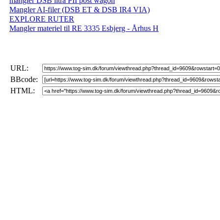
mangler DSB litra PII post wagon
Mangler AI-filer (DSB ET & DSB IR4 VIA)
EXPLORE RUTER
Mangler materiel til RE 3335 Esbjerg - Århus H
URL:
BBcode:
HTML: