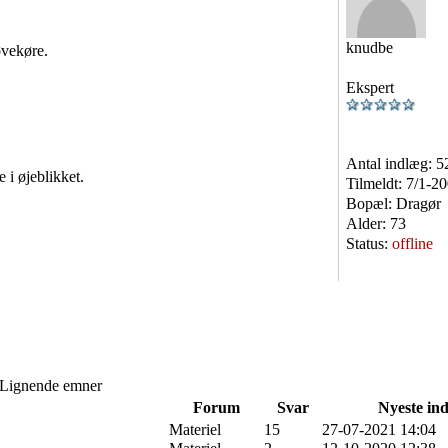
knudbe
øvekøre.
Ekspert
Antal indlæg:
5
 i øjeblikket.
Tilmeldt:
7/1-2
Bopæl:
Dragør
Alder:
73
Status:
offline
Lignende emner
Forum
Svar
Nyeste in
Materiel
15
27-07-2021 14:04