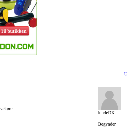
U
øvekøre.
lundeDK
Begynder