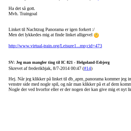
Ha det så gott.
Mvh. Traingoal
Linket til Nachtzug Panorama er igen forkert :/
Men det lykkedes mig at finde linket alligevel
http://www.virtual-train.org/Leisure1...mp;cid=473
SV: Jeg man mangler ting til IC 821 - Helgoland-Esbjerg
Skrevet af frederikbjak, 8/7-2014 00:47 (
#14
)
Hej. Når jeg klikker på linket til db_apm_panorama kommer jeg in
venstre side med nogle spil, og når man klikker på et af dem komm
Nogle der ved hvorfor eller er der nogen der kan give mig et nyt l