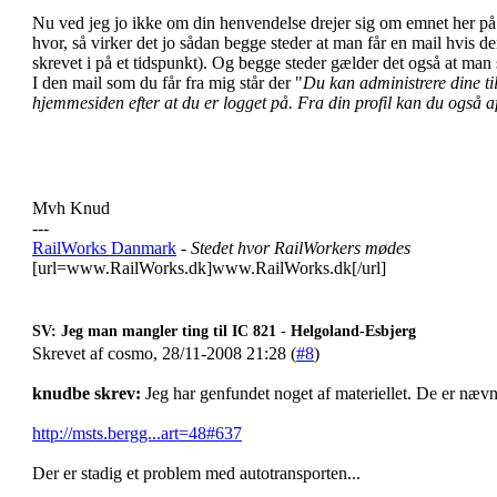
Nu ved jeg jo ikke om din henvendelse drejer sig om emnet her på 
hvor, så virker det jo sådan begge steder at man får en mail hvis d
skrevet i på et tidspunkt). Og begge steder gælder det også at man 
I den mail som du får fra mig står der "
Du kan administrere dine til
hjemmesiden efter at du er logget på. Fra din profil kan du også 
Mvh Knud
---
RailWorks Danmark
- Stedet hvor RailWorkers mødes
[url=www.RailWorks.dk]www.RailWorks.dk[/url]
SV: Jeg man mangler ting til IC 821 - Helgoland-Esbjerg
Skrevet af cosmo, 28/11-2008 21:28 (
#8
)
knudbe skrev:
Jeg har genfundet noget af materiellet. De er nævn
http://msts.bergg...art=48#637
Der er stadig et problem med autotransporten...