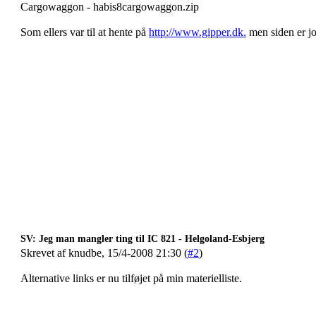
Cargowaggon - habis8cargowaggon.zip
Som ellers var til at hente på
http://www.gipper.dk.
men siden er jo
SV: Jeg man mangler ting til IC 821 - Helgoland-Esbjerg
Skrevet af knudbe, 15/4-2008 21:30 (
#2
)
Alternative links er nu tilføjet på min materielliste.