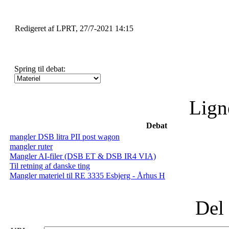
Redigeret af LPRT, 27/7-2021 14:15
Spring til debat:
Lign
Debat
mangler DSB litra PII post wagon
mangler ruter
Mangler AI-filer (DSB ET & DSB IR4 VIA)
Til retning af danske ting
Mangler materiel til RE 3335 Esbjerg - Århus H
Del