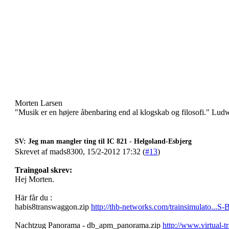
Morten Larsen
"Musik er en højere åbenbaring end al klogskab og filosofi." Lu
SV: Jeg man mangler ting til IC 821 - Helgoland-Esbjerg
Skrevet af mads8300, 15/2-2012 17:32 (
#13
)
Traingoal skrev:
Hej Morten.
Här får du :
habis8transwaggon.zip
http://thb-networks.com/trainsimulato...S
Nachtzug Panorama - db_apm_panorama.zip
http://www.virtual-t