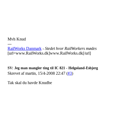
Mvh Knud
---
RailWorks Danmark
- Stedet hvor RailWorkers mødes
[url=www.RailWorks.dk]www.RailWorks.dk[/url]
SV: Jeg man mangler ting til IC 821 - Helgoland-Esbjerg
Skrevet af martin, 15/4-2008 22:47 (
#3
)
Tak skal du havde Knudbe