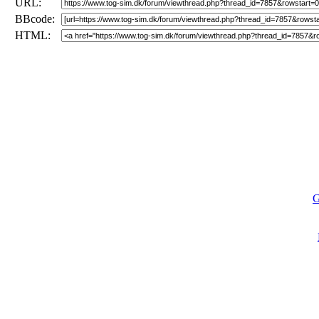
URL:
BBcode:
HTML:
G