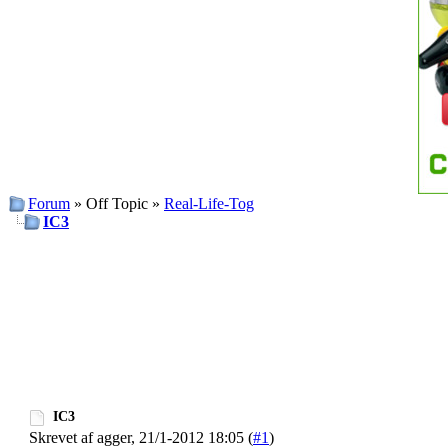
Forum
» Off Topic »
Real-Life-Tog
IC3
IC3
Skrevet af agger, 21/1-2012 18:05 (
#1
)