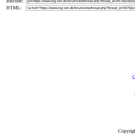
BBcode:
HTML:
G
Copyrig