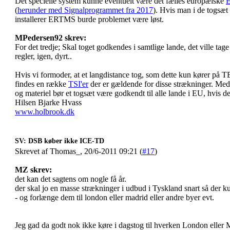
Det specielle system kunne eventuelt være det fælles europæiske
(
herunder med Signalprogrammet fra 2017
). Hvis man i de togsæt
installerer ERTMS burde problemet være løst.
MPedersen92 skrev:
For det tredje; Skal toget godkendes i samtlige lande, det ville tage 
regler, igen, dyrt..
Hvis vi formoder, at et langdistance tog, som dette kun kører på 
findes en række
TSI'er
der er gældende for disse strækninger. Med f
og materiel bør et togsæt være godkendt til alle lande i EU, hvis d
Hilsen Bjarke Hvass
www.holbrook.dk
SV: DSB køber ikke ICE-TD
Skrevet af Thomas_, 20/6-2011 09:21 (
#17
)
MZ skrev:
det kan det sagtens om nogle få år.
der skal jo en masse strækninger i udbud i Tyskland snart så der 
- og forlænge dem til london eller madrid eller andre byer evt.
Jeg gad da godt nok ikke køre i dagstog til hverken London eller 