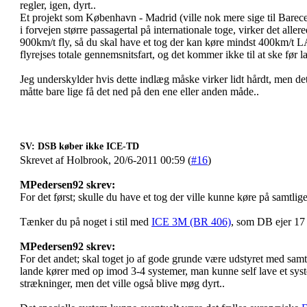
regler, igen, dyrt..
Et projekt som København - Madrid (ville nok mere sige til Barecel
i forvejen større passagertal på internationale toge, virker det all
900km/t fly, så du skal have et tog der kan køre mindst 400km/t
flyrejses totale gennemsnitsfart, og det kommer ikke til at ske før l
Jeg underskylder hvis dette indlæg måske virker lidt hårdt, men det
måtte bare lige få det ned på den ene eller anden måde..
SV: DSB køber ikke ICE-TD
Skrevet af Holbrook, 20/6-2011 00:59 (
#16
)
MPedersen92 skrev:
For det først; skulle du have et tog der ville kunne køre på samtlige
Tænker du på noget i stil med
ICE 3M (BR 406)
, som DB ejer 17 
MPedersen92 skrev:
For det andet; skal toget jo af gode grunde være udstyret med samtl
lande kører med op imod 3-4 systemer, man kunne self lave et syste
strækninger, men det ville også blive møg dyrt..