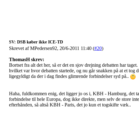
SV: DSB køber ikke ICE-TD
Skrevet af MPedersen92, 20/6-2011 11:40 (
#20
)
ThomasH skrev:
Bortset fra alt det her, så er det en sjov drejning debatten har tage
hvilket var hvor debatten startede, og nu går snakken på at et tog de
ligegyldigt da der i dag findes glimrende forbindelser syd på..
Haha, fuldkommen enig, det ligger jo os i, KBH - Hamburg, det tag
forbindelse til hele Europa, dog ikke direkte, men selv de store int
efterhånden, så altså KBH - Paris, det jo kun et togskifte væk..