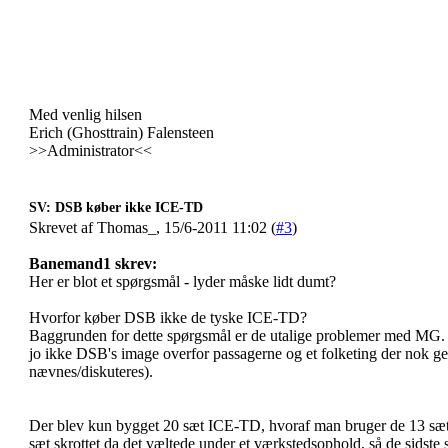
Med venlig hilsen
Erich (Ghosttrain) Falensteen
>>Administrator<<
SV: DSB køber ikke ICE-TD
Skrevet af Thomas_, 15/6-2011 11:02 (
#3
)
Banemand1 skrev:
Her er blot et spørgsmål - lyder måske lidt dumt?
Hvorfor køber DSB ikke de tyske ICE-TD?
Baggrunden for dette spørgsmål er de utalige problemer med MG.
jo ikke DSB's image overfor passagerne og et folketing der nok ger
nævnes/diskuteres).
Der blev kun bygget 20 sæt ICE-TD, hvoraf man bruger de 13 sæt 
sæt skrottet da det væltede under et værkstedsophold, så de sidste 