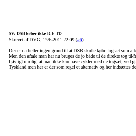
SV: DSB køber ikke ICE-TD
Skrevet af DVG, 15/6-2011 22:09 (
#6
)
Der er da heller ingen grund til at DSB skulle købe togsæt som al
Men den aftale man har nu bruges de jo både til de direkte tog ti
I øvrigt utroligt at man ikke kan have cykler med de togsæt, ved go
Tyskland men her er der som regel et alternativ og her indsættes de