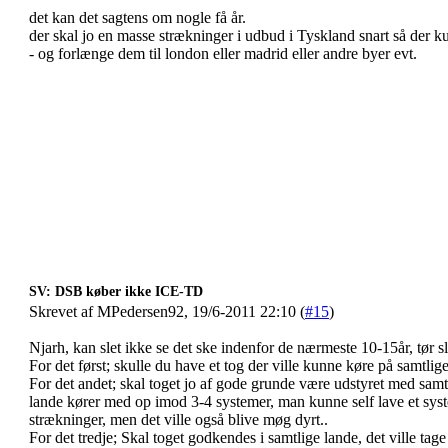
det kan det sagtens om nogle få år.
der skal jo en masse strækninger i udbud i Tyskland snart så der 
- og forlænge dem til london eller madrid eller andre byer evt.
SV: DSB køber ikke ICE-TD
Skrevet af MPedersen92, 19/6-2011 22:10 (
#15
)
Njarh, kan slet ikke se det ske indenfor de nærmeste 10-15år, tør s
For det først; skulle du have et tog der ville kunne køre på samtlige
For det andet; skal toget jo af gode grunde være udstyret med samtl
lande kører med op imod 3-4 systemer, man kunne self lave et syste
strækninger, men det ville også blive møg dyrt..
For det tredje; Skal toget godkendes i samtlige lande, det ville tage 