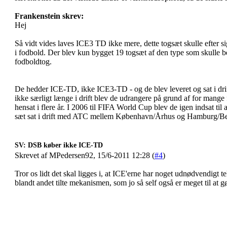
Frankenstein skrev:
Hej
Så vidt vides laves ICE3 TD ikke mere, dette togsæt skulle efter si
i fodbold. Der blev kun bygget 19 togsæt af den type som skulle b
fodboldtog.
De hedder ICE-TD, ikke ICE3-TD - og de blev leveret og sat i drift 
ikke særligt længe i drift blev de udrangere på grund af for mange 
hensat i flere år. I 2006 til FIFA World Cup blev de igen indsat til
sæt sat i drift med ATC mellem København/Århus og Hamburg/Be
SV: DSB køber ikke ICE-TD
Skrevet af MPedersen92, 15/6-2011 12:28 (
#4
)
Tror os lidt det skal ligges i, at ICE'erne har noget udnødvendigt 
blandt andet tilte mekanismen, som jo så self også er meget til at gø