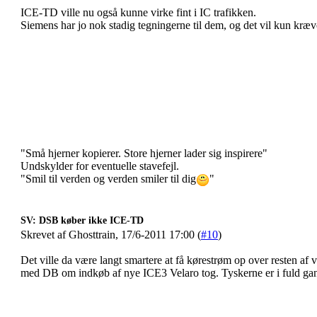
ICE-TD ville nu også kunne virke fint i IC trafikken.
Siemens har jo nok stadig tegningerne til dem, og det vil kun kræ
"Små hjerner kopierer. Store hjerner lader sig inspirere"
Undskylder for eventuelle stavefejl.
"Smil til verden og verden smiler til dig
"
SV: DSB køber ikke ICE-TD
Skrevet af Ghosttrain, 17/6-2011 17:00 (
#10
)
Det ville da være langt smartere at få kørestrøm op over resten af 
med DB om indkøb af nye ICE3 Velaro tog. Tyskerne er i fuld ga