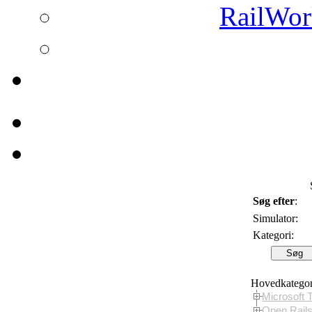
RailWork
Søg efter
:
Simulator:
Kategori:
Hovedkategor
Microsoft 
Open Rail