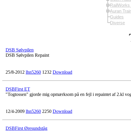
RailWorks 
Auran Trai
Guides
Diverse
DSB Sølvpilen
DSB Sølvpilen Repaint
25/8-2012
lhn5260
1232
Download
DSBFirst ET
"Togtossen" gjorde mig opmærksom på en fejl i repaintet af 2.kl vogn
12/4-2009
lhn5260
2250
Download
DSBFirst Øresundståg