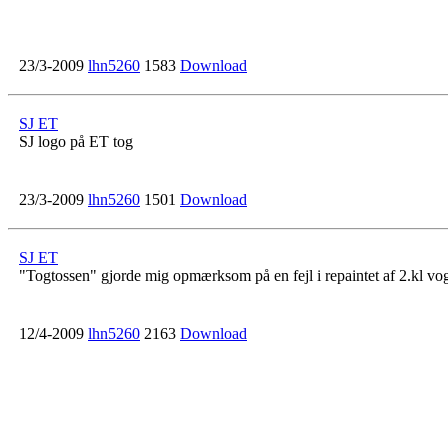
23/3-2009
lhn5260
1583
Download
SJ ET
SJ logo på ET tog
23/3-2009
lhn5260
1501
Download
SJ ET
"Togtossen" gjorde mig opmærksom på en fejl i repaintet af 2.kl vogn
12/4-2009
lhn5260
2163
Download