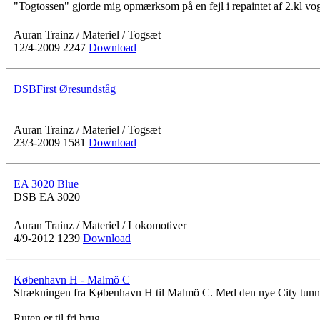
"Togtossen" gjorde mig opmærksom på en fejl i repaintet af 2.kl vogn
Auran Trainz / Materiel / Togsæt
12/4-2009
2247
Download
DSBFirst Øresundståg
Auran Trainz / Materiel / Togsæt
23/3-2009
1581
Download
EA 3020 Blue
DSB EA 3020
Auran Trainz / Materiel / Lokomotiver
4/9-2012
1239
Download
København H - Malmö C
Strækningen fra København H til Malmö C. Med den nye City tunnel,
Ruten er til fri brug...