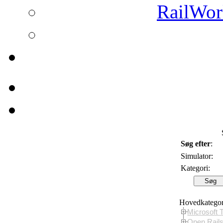
RailWork
Søg efter
:
Simulator:
Kategori:
Hovedkategor
Microsoft 
Open Rail