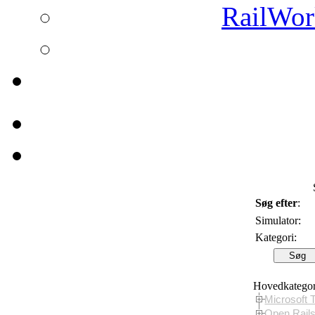
RailWork
Søg efter
:
Simulator:
Kategori:
Hovedkategor
Microsoft 
Open Rail