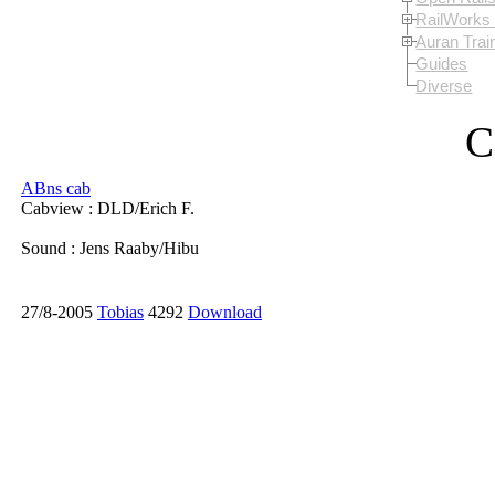
RailWorks 
Auran Trai
Guides
Diverse
C
ABns cab
Cabview : DLD/Erich F.
Sound : Jens Raaby/Hibu
27/8-2005
Tobias
4292
Download