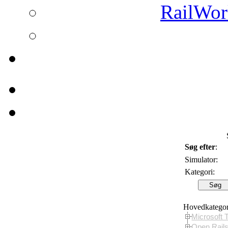
RailWork
Søg efter
:
Simulator:
Kategori:
Hovedkategor
Microsoft 
Open Rail