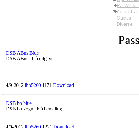
RailWorks 
Auran Trai
Guides
Diverse
Pas
DSB ABns Blue
DSB ABns i blå udgave
4/9-2012
lhn5260
1171
Download
DSB bn blue
DSB bn vogn i blå bemaling
4/9-2012
lhn5260
1221
Download