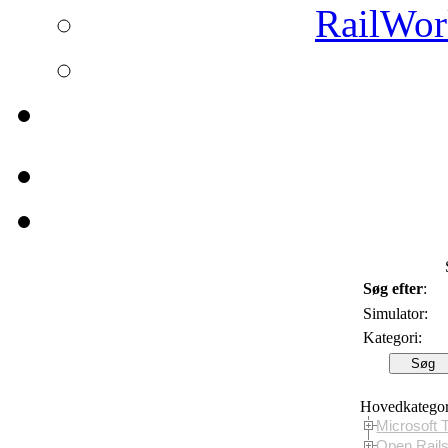
RailWork
Søg efter
:
Simulator:
Kategori:
Hovedkategor
Microsoft 
Open Rail