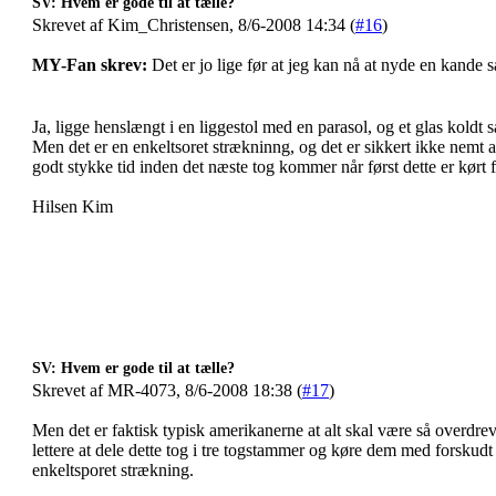
SV: Hvem er gode til at tælle?
Skrevet af Kim_Christensen, 8/6-2008 14:34 (
#16
)
MY-Fan skrev:
Det er jo lige før at jeg kan nå at nyde en kande
Ja, ligge henslængt i en liggestol med en parasol, og et glas koldt 
Men det er en enkeltsoret strækninng, og det er sikkert ikke nemt a
godt stykke tid inden det næste tog kommer når først dette er kørt f
Hilsen Kim
SV: Hvem er gode til at tælle?
Skrevet af MR-4073, 8/6-2008 18:38 (
#17
)
Men det er faktisk typisk amerikanerne at alt skal være så overdreve
lettere at dele dette tog i tre togstammer og køre dem med forskudt 
enkeltsporet strækning.