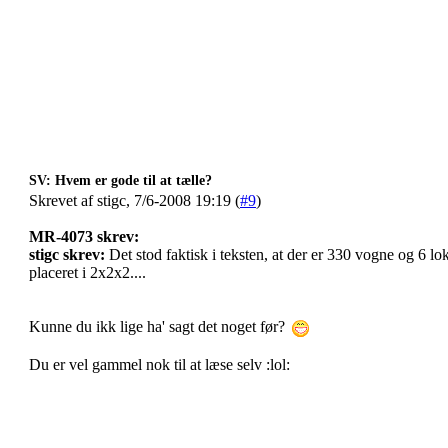
SV: Hvem er gode til at tælle?
Skrevet af stigc, 7/6-2008 19:19 (
#9
)
MR-4073 skrev:
stigc skrev:
Det stod faktisk i teksten, at der er 330 vogne og 6 lo
placeret i 2x2x2....
Kunne du ikk lige ha' sagt det noget før?
Du er vel gammel nok til at læse selv :lol: