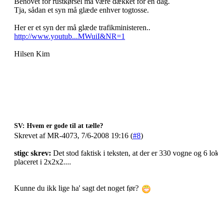
Behovet for rustkørsel må være dækket for en dag.
Tja, sådan et syn må glæde enhver togtosse.
Her er et syn der må glæde trafikministeren..
http://www.youtub...MWuiI&NR=1
Hilsen Kim
SV: Hvem er gode til at tælle?
Skrevet af MR-4073, 7/6-2008 19:16 (
#8
)
stigc skrev:
Det stod faktisk i teksten, at der er 330 vogne og 6 lo
placeret i 2x2x2....
Kunne du ikk lige ha' sagt det noget før?