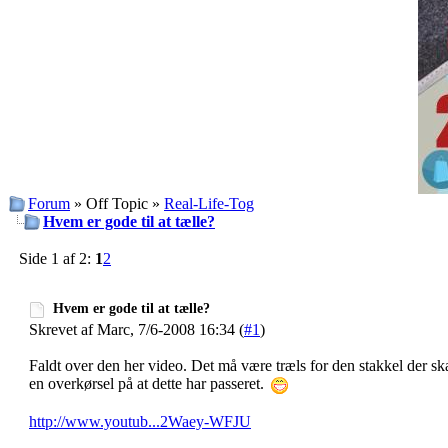
Forum
» Off Topic »
Real-Life-Tog
Hvem er gode til at tælle?
Side 1 af 2:
1
2
Hvem er gode til at tælle?
Skrevet af Marc, 7/6-2008 16:34 (
#1
)
Faldt over den her video. Det må være træls for den stakkel der sk
en overkørsel på at dette har passeret.
http://www.youtub...2Waey-WFJU