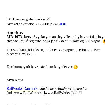
SV: Hvem er gode til at tælle?
Skrevet af knudbe, 7/6-2008 23:24 (
#10
)
stigc skrev:
MR-4073 skrev:
Sygt langt man. Jeg ville nødig havne i den bager
stenede lidt, så jeg talte, og ja jeg fik det til 6 loks og 330 vogne.
Det stod faktisk i teksten, at der er 330 vogne og 6 lokomotiver,
placeret i 2x2x2....
Der kunne godt have stået hvor langt det var
Mvh Knud
---
RailWorks Danmark
- Stedet hvor RailWorkers mødes
[url=www.RailWorks.dk]www.RailWorks.dk[/url]