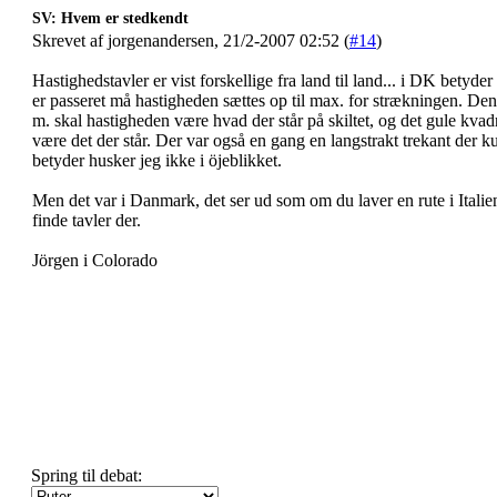
SV: Hvem er stedkendt
Skrevet af jorgenandersen, 21/2-2007 02:52 (
#14
)
Hastighedstavler er vist forskellige fra land til land... i DK betyd
er passeret må hastigheden sættes op til max. for strækningen. De
m. skal hastigheden være hvad der står på skiltet, og det gule kvad
være det der står. Der var også en gang en langstrakt trekant der 
betyder husker jeg ikke i öjeblikket.
Men det var i Danmark, det ser ud som om du laver en rute i Italie
finde tavler der.
Jörgen i Colorado
Spring til debat: