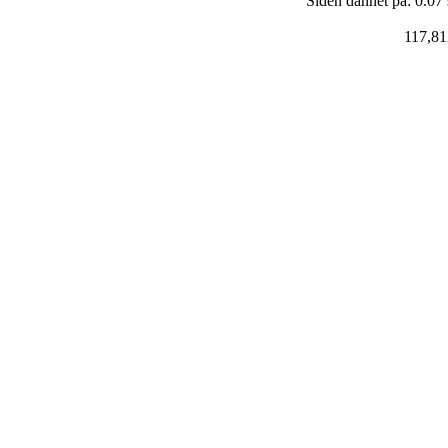
Siden dannet på: 0.07
117,81