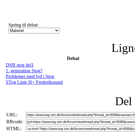
Spring til debat:
Lign
Debat
DSB stog del1
1. generation Stog?
Problemer med lyd i Stog
STog Linie H+ Frederikssund
Del
URL:
BBcode:
HTML: