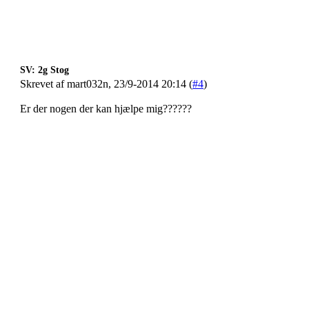
SV: 2g Stog
Skrevet af mart032n, 23/9-2014 20:14 (
#4
)
Er der nogen der kan hjælpe mig??????