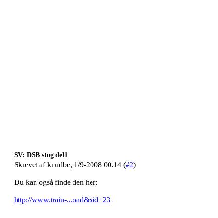
SV: DSB stog del1
Skrevet af knudbe, 1/9-2008 00:14 (
#2
)
Du kan også finde den her:
http://www.train-...oad&sid=23