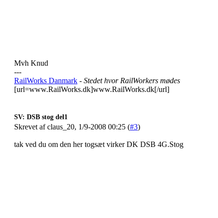
Mvh Knud
---
RailWorks Danmark
- Stedet hvor RailWorkers mødes
[url=www.RailWorks.dk]www.RailWorks.dk[/url]
SV: DSB stog del1
Skrevet af claus_20, 1/9-2008 00:25 (
#3
)
tak ved du om den her togsæt virker DK DSB 4G.Stog