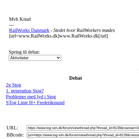
Mvh Knud
---
RailWorks Danmark
- Stedet hvor RailWorkers mødes
[url=www.RailWorks.dk]www.RailWorks.dk[/url]
Spring til debat:
Debat
2g Stog
1. generation Stog?
Problemer med lyd i Stog
STog Linie H+ Frederikssund
URL:
BBcode: