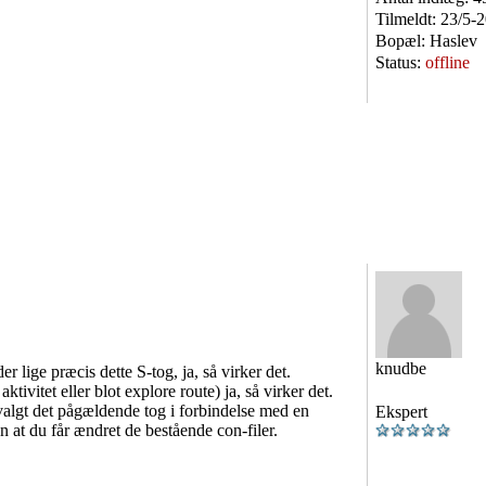
Tilmeldt:
23/5-
Bopæl:
Haslev
Status:
offline
knudbe
r lige præcis dette S-tog, ja, så virker det.
tivitet eller blot explore route) ja, så virker det.
valgt det pågældende tog i forbindelse med en
Ekspert
en at du får ændret de bestående con-filer.