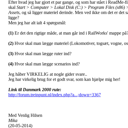
Efter hvad jeg har gjort et par gange, og som har stået i ReadMe-fi
skal
Start > Computer > Lokal Disk (C:) > Program Files (x86
Assets
, og så ligger materiel derinde. Men ved ikke om det er det
ligge?
Men jeg har alt ialt 4 spørgsmål:
(1)
Er det den rigtige måde, at man går ind i RailWorks' mappe på
(2)
Hvor skal man lægge materiel (Lokomotiver, togsæt, vogne, osv
(3)
Hvor skal man lægge ruter ind?
(4)
Hvor skal man lægge scenarios ind?
Jeg håber VIRKELIG at nogle gider svare..
Jeg har virkelig brug for et godt svar, som kan hjælpe mig her!
Link til Danmark 2000 rute:
http://forum.treinpunt.nl/index.php?a...;down=3367
Med Venlig Hilsen
Mika
(20-05-2014)