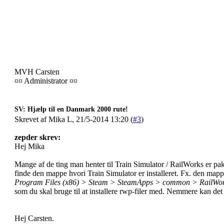
MVH Carsten
¤¤ Administrator ¤¤
SV: Hjælp til en Danmark 2000 rute!
Skrevet af Mika L, 21/5-2014 13:20 (
#3
)
zepder skrev:
Hej Mika
Mange af de ting man henter til Train Simulator / RailWorks er pakk
finde den mappe hvori Train Simulator er installeret. Fx. den mapp
Program Files (x86) > Steam > SteamApps > common > RailWo
som du skal bruge til at installere rwp-filer med. Nemmere kan det 
Hej Carsten.