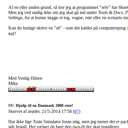
Af en eller anden grund, så tror jeg at programmet "selv" har fikse
Men jeg ved stadig ikke om jeg skal gå ind under
Tools & Docs
,
P
Settings
, for at kunne lægge et tog, vogne, rute eller en scenario ind
Kan du hurtige skrive en "sti" - som det kaldes på computersprog
ind?
Med Venlig Hilsen
Mika
SV: Hjælp til en Danmark 2000 rute!
Skrevet af zepder, 21/5-2014 17:58 (
#7
)
Har ikke lige Train Simulator foran mig, men jeg mener det er pac
står Install. Her vælger du bare den rwp-fil der skal installeres.