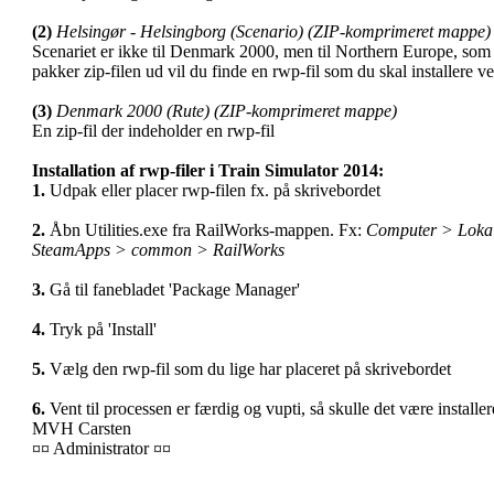
(2)
Helsingør - Helsingborg (Scenario) (ZIP-komprimeret mappe)
Scenariet er ikke til Denmark 2000, men til Northern Europe, som
pakker zip-filen ud vil du finde en rwp-fil som du skal installere 
(3)
Denmark 2000 (Rute) (ZIP-komprimeret mappe)
En zip-fil der indeholder en rwp-fil
Installation af rwp-filer i Train Simulator 2014:
1.
Udpak eller placer rwp-filen fx. på skrivebordet
2.
Åbn Utilities.exe fra RailWorks-mappen. Fx:
Computer > Lokal
SteamApps > common > RailWorks
3.
Gå til fanebladet 'Package Manager'
4.
Tryk på 'Install'
5.
Vælg den rwp-fil som du lige har placeret på skrivebordet
6.
Vent til processen er færdig og vupti, så skulle det være installer
MVH Carsten
¤¤ Administrator ¤¤