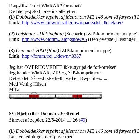
Rwp-fil - Er det WinRAR? Or what?
De filer jeg skal have installeret er:
(1)
Dobbeldækker repaint af Metronom ME 146 som så farves til 
Link:
http://www.railworks.dk/download-sekt...ltdaekker/
(2)
Helsingør - Helsingborg
(Scenario) (ZIP-komprimeret mappe)
Link:
http://www.oldtim...amp;show=5
(Den øverste (Helsingør -
(3)
Denmark 2000 (Rute)
(ZIP-komprimeret mappe)
Link:
http://forum.trei...;down=3367
Jeg har OVERHOVEDET ikke styr på de forkortelser.
Jeg kender WinRAR, ZIP, og ZIP-komprimeret.
Det er det. Så ved ikke helt hvad en Rwp-fil er......
Med Venlig Hilsen
Mika
SV: Hjælp til en Danmark 2000 rute!
Skrevet af zepder, 22/5-2014 11:26 (
#9
)
(1)
Dobbeldækker repaint af Metronom ME 146 som så farves til 
Læs vejledningen der følger med