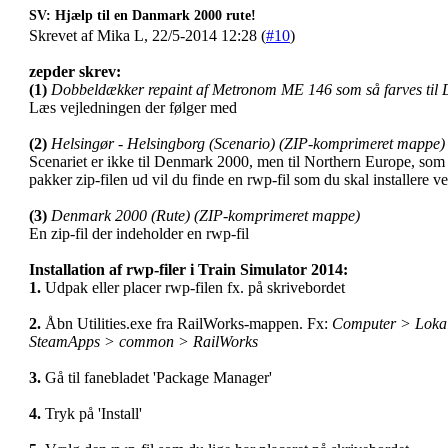
SV: Hjælp til en Danmark 2000 rute!
Skrevet af Mika L, 22/5-2014 12:28 (
#10
)
zepder skrev:
(1)
Dobbeldækker repaint af Metronom ME 146 som så farves til 
Læs vejledningen der følger med
(2)
Helsingør - Helsingborg (Scenario) (ZIP-komprimeret mappe)
Scenariet er ikke til Denmark 2000, men til Northern Europe, som
pakker zip-filen ud vil du finde en rwp-fil som du skal installere 
(3)
Denmark 2000 (Rute) (ZIP-komprimeret mappe)
En zip-fil der indeholder en rwp-fil
Installation af rwp-filer i Train Simulator 2014:
1.
Udpak eller placer rwp-filen fx. på skrivebordet
2.
Åbn Utilities.exe fra RailWorks-mappen. Fx:
Computer > Lokal
SteamApps > common > RailWorks
3.
Gå til fanebladet 'Package Manager'
4.
Tryk på 'Install'