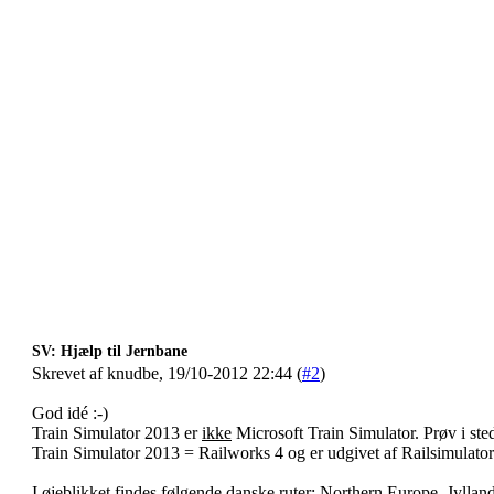
SV: Hjælp til Jernbane
Skrevet af knudbe, 19/10-2012 22:44 (
#2
)
God idé :-)
Train Simulator 2013 er
ikke
Microsoft Train Simulator. Prøv i ste
Train Simulator 2013 = Railworks 4 og er udgivet af Railsimulato
I øjeblikket findes følgende danske ruter: Northern Europe, Jyll