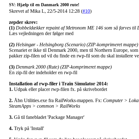
SV: Hjælp til en Danmark 2000 rute!
Skrevet af Mika L, 22/5-2014 12:28 (
#10
)
zepder skrev:
(1)
Dobbeldækker repaint af Metronom ME 146 som så farves til 
Læs vejledningen der følger med
(2)
Helsingør - Helsingborg (Scenario) (ZIP-komprimeret mappe)
Scenariet er ikke til Denmark 2000, men til Northern Europe, som
pakker zip-filen ud vil du finde en rwp-fil som du skal installere 
(3)
Denmark 2000 (Rute) (ZIP-komprimeret mappe)
En zip-fil der indeholder en rwp-fil
Installation af rwp-filer i Train Simulator 2014:
1.
Udpak eller placer rwp-filen fx. på skrivebordet
2.
Åbn Utilities.exe fra RailWorks-mappen. Fx:
Computer > Lokal
SteamApps > common > RailWorks
3.
Gå til fanebladet 'Package Manager'
4.
Tryk på 'Install'