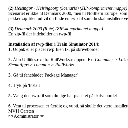
(2)
Helsingør - Helsingborg (Scenario) (ZIP-komprimeret mappe)
Scenariet er ikke til Denmark 2000, men til Northern Europe, som
pakker zip-filen ud vil du finde en rwp-fil som du skal installere 
(3)
Denmark 2000 (Rute) (ZIP-komprimeret mappe)
En zip-fil der indeholder en rwp-fil
Installation af rwp-filer i Train Simulator 2014:
1.
Udpak eller placer rwp-filen fx. på skrivebordet
2.
Åbn Utilities.exe fra RailWorks-mappen. Fx:
Computer > Lokal
SteamApps > common > RailWorks
3.
Gå til fanebladet 'Package Manager'
4.
Tryk på 'Install'
5.
Vælg den rwp-fil som du lige har placeret på skrivebordet
6.
Vent til processen er færdig og vupti, så skulle det være installer
MVH Carsten
¤¤ Administrator ¤¤