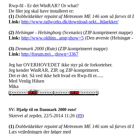
Rwp-fil - Er det WinRAR? Or what?
De filer jeg skal have installeret er:
(1)
Dobbeldækker repaint af Metronom ME 146 som så farves til 
Link:
http://www.railworks.dk/download-sekt...ltdaekker/
(2)
Helsingør - Helsingborg
(Scenario) (ZIP-komprimeret mappe)
Link:
http://www.oldtim...amp;show=5
(Den øverste (Helsingør -
(3)
Denmark 2000 (Rute)
(ZIP-komprimeret mappe)
Link:
http://forum.trei...;down=3367
Jeg har OVERHOVEDET ikke styr på de forkortelser.
Jeg kender WinRAR, ZIP, og ZIP-komprimeret.
Det er det. Så ved ikke helt hvad en Rwp-fil er......
Med Venlig Hilsen
Mika
SV: Hjælp til en Danmark 2000 rute!
Skrevet af zepder, 22/5-2014 11:26 (
#9
)
(1)
Dobbeldækker repaint af Metronom ME 146 som så farves til 
Læs vejledningen der følger med