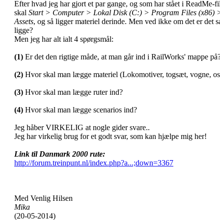
Efter hvad jeg har gjort et par gange, og som har stået i ReadMe-fi
skal
Start > Computer > Lokal Disk (C:) > Program Files (x86
Assets
, og så ligger materiel derinde. Men ved ikke om det er det
ligge?
Men jeg har alt ialt 4 spørgsmål:
(1)
Er det den rigtige måde, at man går ind i RailWorks' mappe på
(2)
Hvor skal man lægge materiel (Lokomotiver, togsæt, vogne, osv
(3)
Hvor skal man lægge ruter ind?
(4)
Hvor skal man lægge scenarios ind?
Jeg håber VIRKELIG at nogle gider svare..
Jeg har virkelig brug for et godt svar, som kan hjælpe mig her!
Link til Danmark 2000 rute:
http://forum.treinpunt.nl/index.php?a...;down=3367
Med Venlig Hilsen
Mika
(20-05-2014)