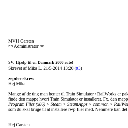
MVH Carsten
¤¤ Administrator ¤¤
SV: Hjælp til en Danmark 2000 rute!
Skrevet af Mika L, 21/5-2014 13:20 (
#3
)
zepder skrev:
Hej Mika
Mange af de ting man henter til Train Simulator / RailWorks er pakk
finde den mappe hvori Train Simulator er installeret. Fx. den mapp
Program Files (x86) > Steam > SteamApps > common > RailWo
som du skal bruge til at installere rwp-filer med. Nemmere kan det 
Hej Carsten.