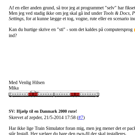
Af en eller anden grund, så tror jeg at programmet "selv" har fikse
Men jeg ved stadig ikke om jeg skal gå ind under
Tools & Docs
,
P
Settings
, for at kunne lægge et tog, vogne, rute eller en scenario ind
Kan du hurtige skrive en "sti" - som det kaldes på computersprog
ind?
Med Venlig Hilsen
Mika
SV: Hjælp til en Danmark 2000 rute!
Skrevet af zepder, 21/5-2014 17:58 (
#7
)
Har ikke lige Train Simulator foran mig, men jeg mener det er pac
står Install. Her vælger du bare den rwp-fil der skal installeres.