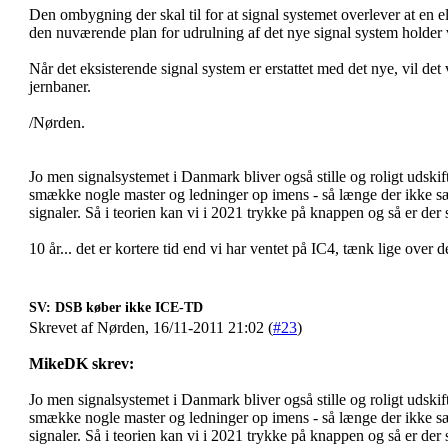
Den ombygning der skal til for at signal systemet overlever at en el t
den nuværende plan for udrulning af det nye signal system holder
Når det eksisterende signal system er erstattet med det nye, vil det 
jernbaner.
/Nørden.
Jo men signalsystemet i Danmark bliver også stille og roligt udski
smække nogle master og ledninger op imens - så længe der ikke sætt
signaler. Så i teorien kan vi i 2021 trykke på knappen og så er de
10 år... det er kortere tid end vi har ventet på IC4, tænk lige over 
SV: DSB køber ikke ICE-TD
Skrevet af Nørden, 16/11-2011 21:02 (
#23
)
MikeDK skrev:
Jo men signalsystemet i Danmark bliver også stille og roligt udski
smække nogle master og ledninger op imens - så længe der ikke sætt
signaler. Så i teorien kan vi i 2021 trykke på knappen og så er de