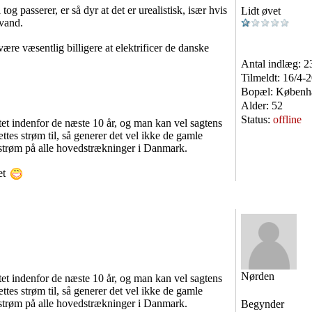
og passerer, er så dyr at det er urealistisk, især hvis
Lidt øvet
 vand.
være væsentlig billigere at elektrificer de danske
Antal indlæg:
2
Tilmeldt:
16/4-
Bopæl:
Københ
Alder:
52
Status:
offline
ftet indenfor de næste 10 år, og man kan vel sagtens
es strøm til, så generer det vel ikke de gamle
r strøm på alle hovedstrækninger i Danmark.
det
Nørden
ftet indenfor de næste 10 år, og man kan vel sagtens
es strøm til, så generer det vel ikke de gamle
r strøm på alle hovedstrækninger i Danmark.
Begynder