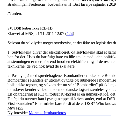
strækningen Fredericia - København H først får nye signaler i 2020,
/Nørden.
SV: DSB køber ikke ICE-TD
Skrevet af MSS, 21/11-2011 12:07 (
#24
)
Selvom du selv lyder meget overbevist, er det ikke ret logisk det du
1. Selvfølgelig bliver der elektrificeret, og selvfølgelig skal et g
ben for det. Hvis du har fulgt bare en lille smule med i den politis
at stemningen er mere for end imod en elektrificering af de rester
teknikerne, de ved nok hvad de skal gøre.
2. Pas lige på med spredehaglene -Bombardier er ikke bare Bomba
Bombardier i Randers er utroligt dygtige og rutinerede i moderniseri
hollandske togsæt, og selvom der nu står "Bombardier" på skiltet, 
derudover kender virksomheden de danske togsæt særdeles godt, 
En opgradering af IC3 til fortsat IC-kørsel er en udmærket idé, det
De fejl du nævner kan i øvrigt næppe tilskrives andet, end at DS
First skandalen? Eller måske bare fordi at de er DSB? Who knows.
Mvh MSS
Ny fotoside:
Mortens Jernbanefotos