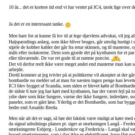
10 år... det er kortere tid end vi har ventet på IC4, tænk lige over 
Ja det er en interessant tanke.
Men bare for at kunne få lov til at lege djævlens advokat, vil jeg a
Højspændings anlæg, som ikke bliver bruges, går utrolig hurtigt i s
stjæle de kobber kabler der går fra retur skinnen, og til masterne, 
måls efter isolatorene. Dem som gjorde det på kystbanen for et par 
eller tilsvarende. De var ret gode til at ramme præcist.
Det vil derfor reelt ikke være meget andet end masterne man kan s
arbejde.
Dertil kommer at jeg tvivler på at politikerne vil aksepter at der gå
bombardie nu melder ud at man for næsten ingen penge kan leveti
IC3 blev bygget af Scandia, som siden er blevet købt af Bombard
de sidste 6 ture jeg har kørt med kystbanen, har der været fejl på to
ydre døre som ikke fungere, varme der ikke fungere, inderdøre, som
paneler, som er gået løse. Yderlig er det Bombardie, som har byg
bedre end Ansaldo Breda.
Men når alt det er sagt, så bør det faktisk være muligt at køre med
da signal udrulnings planen pt. siger at strækningen Langå - Fre
strækningerne Esbjerg - Lunderskov og Fredericia - Langå skal v
hoved strækningerne, som i dag ikke er elektrificeret, have fået ny