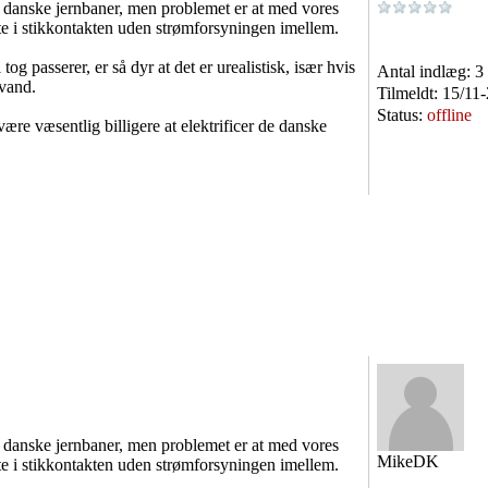
 de danske jernbaner, men problemet er at med vores
kte i stikkontakten uden strømforsyningen imellem.
og passerer, er så dyr at det er urealistisk, især hvis
Antal indlæg:
3
 vand.
Tilmeldt:
15/11
Status:
offline
være væsentlig billigere at elektrificer de danske
 de danske jernbaner, men problemet er at med vores
MikeDK
kte i stikkontakten uden strømforsyningen imellem.