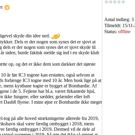
det
Antal indlæg:
3
Tilmeldt:
15/11
Status:
offline
lligevel skyde din idee ned.
tykker. Dels er der nogen som synes det er sjovt at
og dels er der nogen som synes det er sjovt skyde til
år siden, burde faktisk melde sig ind i en skyde klub
ætte op, og det er ikke dem som dækker det største
r 10 år før IC3 togene kan erstattes, også selvom at
ds forlænge IC3 togne med 10 år. Men husk lige på at
ie, mens kystbane togne er bygget af Bombardie. Af
gene i de 5. Fejlene har bl.a. været firkantede hjul,
 ikke fungere, eller sædder, gelænder eller loft
get Dash8 flyene. I mine øjne er Bombardie ikke meget
 el-tog på alle hoved strækningerne allerede fra 2019,
derikshavn skal være færdig ombygget i 2018, mens
ære færdig ombygget i 2019. Dermed vil de dele af
e signal systemer i 2019. Så gør det ikke så meget at