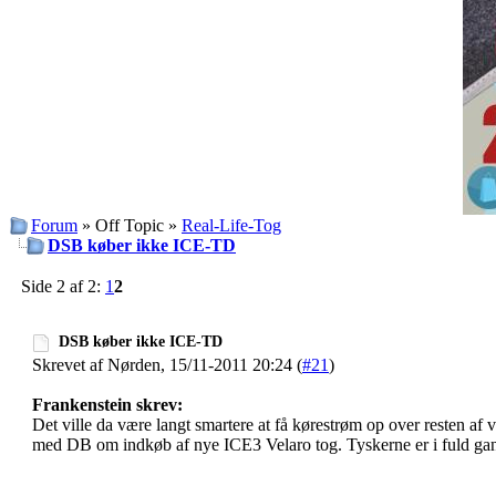
Forum
» Off Topic »
Real-Life-Tog
DSB køber ikke ICE-TD
Side 2 af 2:
1
2
DSB køber ikke ICE-TD
Skrevet af Nørden, 15/11-2011 20:24 (
#21
)
Frankenstein skrev:
Det ville da være langt smartere at få kørestrøm op over resten af 
med DB om indkøb af nye ICE3 Velaro tog. Tyskerne er i fuld ga