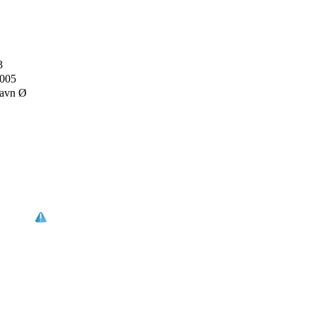
3
2005
avn Ø