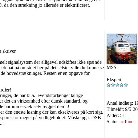
 da den strækning jo allerede er elektrificeret.
 skriver.
ammelt signalsystem der alligevel udskiftes ikke spænde
MSS
ke debat på området her på det sidste, ville du kunne se
ende hovedstrækninger. Resten er en opgave for
Ekspert
rdier!
nger, de har bl.a. levetidsforlænget talrige
er det en virksomhed efter dansk standard, og
Antal indlæg:
1
de har immervæk selv bygget dem..!
Tilmeldt:
9/5-2
 er den eneste løsning der kan eksekveres på kort sigt.
Alder:
51
B sparer for meget på vedligeholdet. Måske pga. DSB
Status:
offline
..