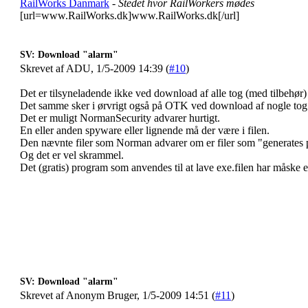
RailWorks Danmark
- Stedet hvor RailWorkers mødes
[url=www.RailWorks.dk]www.RailWorks.dk[/url]
SV: Download "alarm"
Skrevet af ADU, 1/5-2009 14:39 (
#10
)
Det er tilsyneladende ikke ved download af alle tog (med tilbehø
Det samme sker i ørvrigt også på OTK ved download af nogle tog
Det er muligt NormanSecurity advarer hurtigt.
En eller anden spyware eller lignende må der være i filen.
Den nævnte filer som Norman advarer om er filer som "generates 
Og det er vel skrammel.
Det (gratis) program som anvendes til at lave exe.filen har måske e
SV: Download "alarm"
Skrevet af Anonym Bruger, 1/5-2009 14:51 (
#11
)