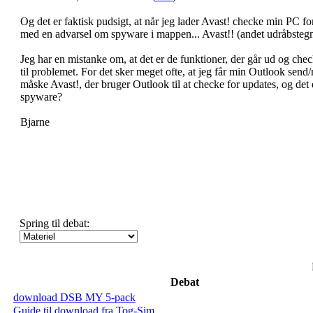
Og det er faktisk pudsigt, at når jeg lader Avast! checke min PC
med en advarsel om spyware i mappen... Avast!! (andet udråbstegn
Jeg har en mistanke om, at det er de funktioner, der går ud og che
til problemet. For det sker meget ofte, at jeg får min Outlook se
måske Avast!, der bruger Outlook til at checke for updates, og det
spyware?
Bjarne
Spring til debat:
Debat
download DSB MY 5-pack
Guide til download fra Tog-Sim