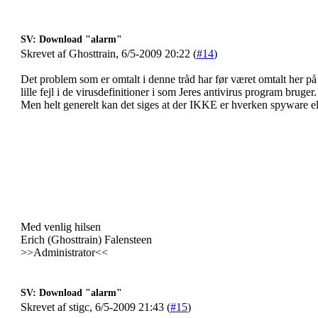
SV: Download "alarm"
Skrevet af Ghosttrain, 6/5-2009 20:22 (
#14
)
Det problem som er omtalt i denne tråd har før været omtalt her på s
lille fejl i de virusdefinitioner i som Jeres antivirus program bruger
Men helt generelt kan det siges at der IKKE er hverken spyware eller
Med venlig hilsen
Erich (Ghosttrain) Falensteen
>>Administrator<<
SV: Download "alarm"
Skrevet af stigc, 6/5-2009 21:43 (
#15
)