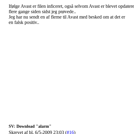
Ifølge Avast er filen inficeret, også selvom Avast er blevet opdatere
flere gange siden sidst jeg prøvede..
Jeg har nu sendt en af flerne til Avast med besked om at det er
en falsk positiv..
SV: Download "alarm"
Skrevet af bl, 6/5-2009 23:03 (
#16
)