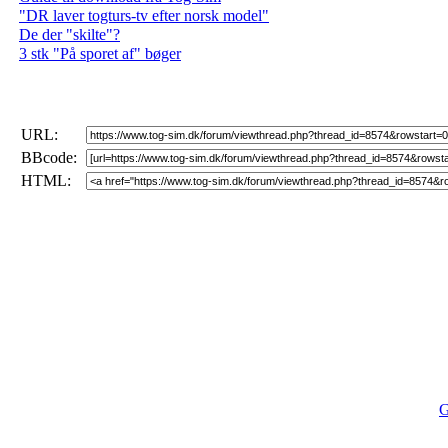
"DR laver togturs-tv efter norsk model"
De der "skilte"?
3 stk "På sporet af" bøger
URL:
BBcode:
HTML:
G