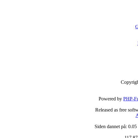
G
Copyrig
Powered by
PHP-Fu
Released as free soft
A
Siden dannet på: 0.05
117,87