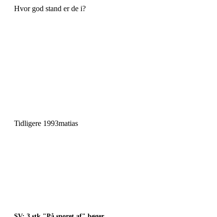
Hvor god stand er de i?
Tidligere 1993matias
SV: 3 stk "På sporet af" bøger