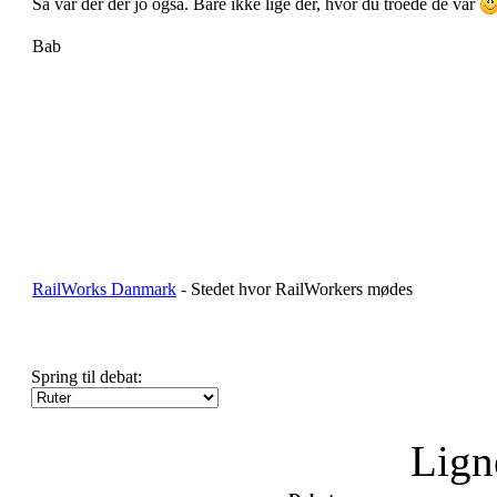
Så var der der jo også. Bare ikke lige der, hvor du troede de var
Bab
RailWorks Danmark
- Stedet hvor RailWorkers mødes
Spring til debat:
Lign