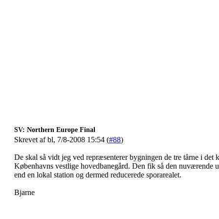
SV: Northern Europe Final
Skrevet af bl, 7/8-2008 15:54 (
#88
)
De skal så vidt jeg ved repræsenterer bygningen de tre tårne i de
Københavns vestlige hovedbanegård. Den fik så den nuværende udf
end en lokal station og dermed reducerede sporarealet.
Bjarne