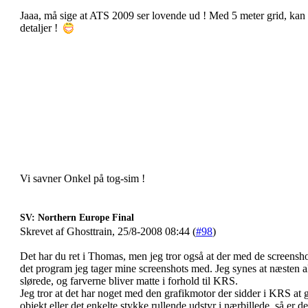
Jaaa, må sige at ATS 2009 ser lovende ud ! Med 5 meter grid, kan 
detaljer !
Vi savner Onkel på tog-sim !
SV: Northern Europe Final
Skrevet af Ghosttrain, 25/8-2008 08:44 (
#98
)
Det har du ret i Thomas, men jeg tror også at der med de screenshot
det program jeg tager mine screenshots med. Jeg synes at næsten al
slørede, og farverne bliver matte i forhold til KRS.
Jeg tror at det har noget med den grafikmotor der sidder i KRS at g
objekt eller det enkelte stykke rullende udstyr i nærbillede, så er