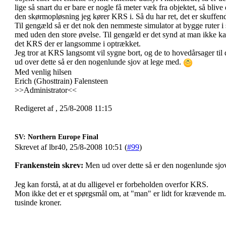
lige så snart du er bare er nogle få meter væk fra objektet, så blive
den skørmopløsning jeg kører KRS i. Så du har ret, det er skuffende g
Til gengæld så er det nok den nemmeste simulator at bygge ruter i 
med uden den store øvelse. Til gengæld er det synd at man ikke kan
det KRS der er langsomme i optrækket.
Jeg tror at KRS langsomt vil sygne bort, og de to hovedårsager til
ud over dette så er den nogenlunde sjov at lege med.
Med venlig hilsen
Erich (Ghosttrain) Falensteen
>>Administrator<<
Redigeret af , 25/8-2008 11:15
SV: Northern Europe Final
Skrevet af lbr40, 25/8-2008 10:51 (
#99
)
Frankenstein skrev:
Men ud over dette så er den nogenlunde sjo
Jeg kan forstå, at at du alligevel er forbeholden overfor KRS.
Mon ikke det er et spørgsmål om, at "man" er lidt for krævende m.h.t. 
tusinde kroner.