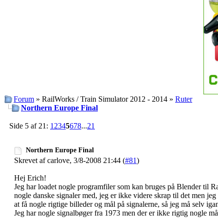
Forum
» RailWorks / Train Simulator 2012 - 2014 »
Ruter
Northern Europe Final
Side 5 af 21:
1
2
3
4
5
6
7
8
...
21
Northern Europe Final
Skrevet af carlove, 3/8-2008 21:44 (
#81
)
Hej Erich!
Jeg har loadet nogle programfiler som kan bruges på Blender til R
nogle danske signaler med, jeg er ikke videre skrap til det men jeg er
at få nogle rigtige billeder og mål på signalerne, så jeg må selv i
Jeg har nogle signalbøger fra 1973 men der er ikke rigtig nogle må