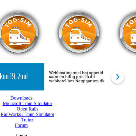
Downloads
Microsoft Train Simulator
Open Rails
RailWorks / Train Simulator
Trainz
Forum
Login