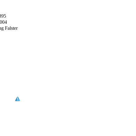
395
2004
g Falster