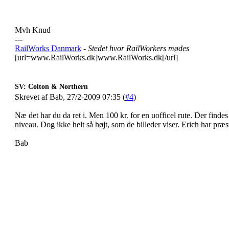
Mvh Knud
---
RailWorks Danmark
- Stedet hvor RailWorkers mødes
[url=www.RailWorks.dk]www.RailWorks.dk[/url]
SV: Colton & Northern
Skrevet af Bab, 27/2-2009 07:35 (
#4
)
Næ det har du da ret i. Men 100 kr. for en uofficel rute. Der findes
niveau. Dog ikke helt så højt, som de billeder viser. Erich har præs
Bab