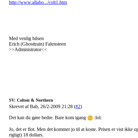
http://www.allabo.../colt1.htm
Med venlig hilsen
Erich (Ghosttrain) Falensteen
>>Administrator<<
SV: Colton & Northern
Skrevet af Bab, 26/2-2009 21:28 (
#2
)
Det kan du gøre bedre. Bare kom igang
:lol:
Jo, det er flot. Men det kommer jo til at koste. Prisen er vist ikke 
rigtigt) 18 dollars.