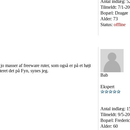
Antal indlæg:
5
Tilmeldt:
7/1-2
Bopæl:
Dragør
Alder:
73
Status:
offline
 jo masser af freeware ruter, som også er på et højt
teret det på Fyn, synes jeg.
Bab
Ekspert
Antal indlæg:
1
Tilmeldt:
9/5-2
Bopæl:
Frederic
Alder:
60