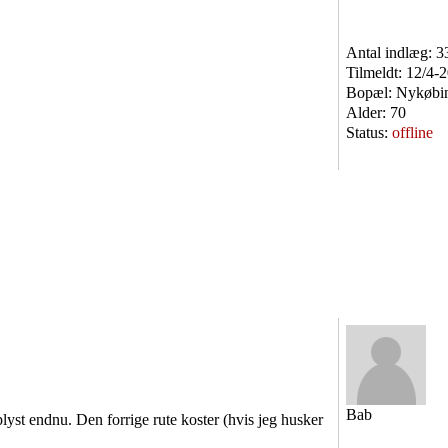
Antal indlæg:
3
Tilmeldt:
12/4-
Bopæl:
Nykøbin
Alder:
70
Status:
offline
Bab
oplyst endnu. Den forrige rute koster (hvis jeg husker