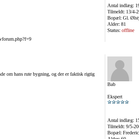
Antal indlæg:
1
Tilmeldt:
13/4-
Bopæl:
Gl. Øls
Alder:
81
Status:
offline
iewforum.php?f=9
nde om hans rute bygning, og der er faktisk rigtig
Bab
Ekspert
Antal indlæg:
1
Tilmeldt:
9/5-2
Bopæl:
Frederic
Alder:
60