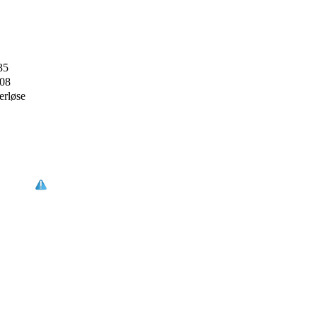
35
008
erløse