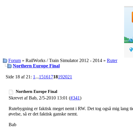
Forum
» RailWorks / Train Simulator 2012 - 2014 »
Ruter
Northern Europe Final
Side 18 af 21:
1
...
15
16
17
18
19
20
21
Northern Europe Final
Skrevet af Bab, 2/5-2010 13:01 (
#341
)
Rutebygning er faktisk meget nemt i RW. Det tog også mig lang tid
øvelse, så er det faktisk ganske nemt.
Bab