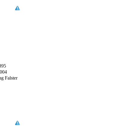
395
2004
g Falster