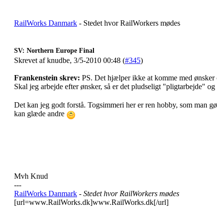
RailWorks Danmark
- Stedet hvor RailWorkers mødes
SV: Northern Europe Final
Skrevet af knudbe, 3/5-2010 00:48 (
#345
)
Frankenstein skrev:
PS. Det hjælper ikke at komme med ønsker 
Skal jeg arbejde efter ønsker, så er det pludseligt "pligtarbejde" og d
Det kan jeg godt forstå. Togsimmeri her er ren hobby, som man gør
kan glæde andre
Mvh Knud
---
RailWorks Danmark
- Stedet hvor RailWorkers mødes
[url=www.RailWorks.dk]www.RailWorks.dk[/url]