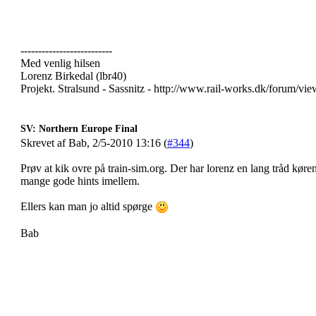
--------------------------
Med venlig hilsen
Lorenz Birkedal (lbr40)
Projekt. Stralsund - Sassnitz - http://www.rail-works.dk/forum/v
SV: Northern Europe Final
Skrevet af Bab, 2/5-2010 13:16 (
#344
)
Prøv at kik ovre på train-sim.org. Der har lorenz en lang tråd køre
mange gode hints imellem.
Ellers kan man jo altid spørge
Bab