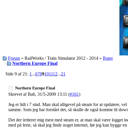
Forum
» RailWorks / Train Simulator 2012 - 2014 »
Ruter
Northern Europe Final
Side 9 af 21:
1
...
6
7
8
9
10
11
12
...
21
Northern Europe Final
Skrevet af Bab, 31/5-2009 13:11 (
#161
)
Jeg er lidt i 7 sind. Man skal alligevel på steam for at opdatere, 
samme. Som jeg har forstået det, så skulle de også komme til down
Det der irriterer mig mest med steam er, at man skal være logget in
med på ferie, så skal jeg finde noget internet, før jeg kan bygge en 