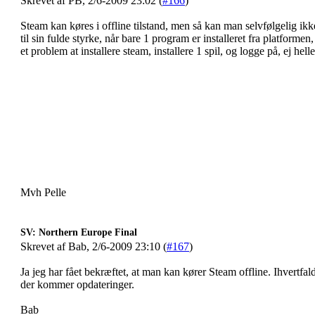
Skrevet af PB, 2/6-2009 23:02 (
#166
)
Steam kan køres i offline tilstand, men så kan man selvfølgelig ik
til sin fulde styrke, når bare 1 program er installeret fra platforme
et problem at installere steam, installere 1 spil, og logge på, ej helle
Mvh Pelle
SV: Northern Europe Final
Skrevet af Bab, 2/6-2009 23:10 (
#167
)
Ja jeg har fået bekræftet, at man kan kører Steam offline. Ihvertfal
der kommer opdateringer.
Bab