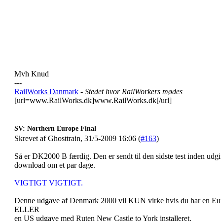
Mvh Knud
---
RailWorks Danmark
- Stedet hvor RailWorkers mødes
[url=www.RailWorks.dk]www.RailWorks.dk[/url]
SV: Northern Europe Final
Skrevet af Ghosttrain, 31/5-2009 16:06 (
#163
)
Så er DK2000 B færdig. Den er sendt til den sidste test inden udgiv
download om et par dage.
VIGTIGT VIGTIGT.
Denne udgave af Denmark 2000 vil KUN virke hvis du har en Eu
ELLER
en US udgave med Ruten New Castle to York installeret.