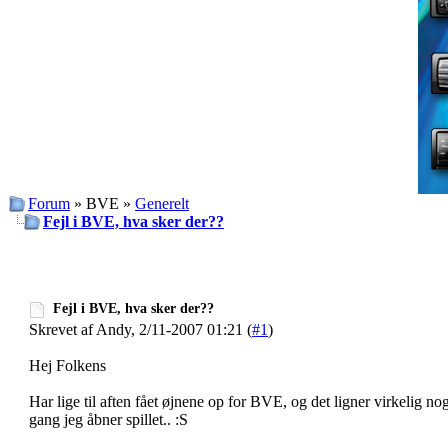
Forum
» BVE »
Generelt
Fejl i BVE, hva sker der??
Fejl i BVE, hva sker der??
Skrevet af Andy, 2/11-2007 01:21 (
#1
)
Hej Folkens
Har lige til aften fået øjnene op for BVE, og det ligner virkelig n
gang jeg åbner spillet.. :S