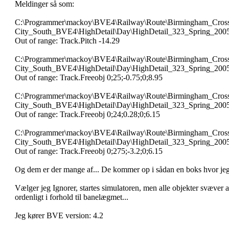
Meldinger så som:
C:\Programmer\mackoy\BVE4\Railway\Route\Birmingham_Cros
City_South_BVE4\HighDetail\Day\HighDetail_323_Spring_20
Out of range: Track.Pitch -14.29
C:\Programmer\mackoy\BVE4\Railway\Route\Birmingham_Cros
City_South_BVE4\HighDetail\Day\HighDetail_323_Spring_20
Out of range: Track.Freeobj 0;25;-0.75;0;8.95
C:\Programmer\mackoy\BVE4\Railway\Route\Birmingham_Cros
City_South_BVE4\HighDetail\Day\HighDetail_323_Spring_20
Out of range: Track.Freeobj 0;24;0.28;0;6.15
C:\Programmer\mackoy\BVE4\Railway\Route\Birmingham_Cros
City_South_BVE4\HighDetail\Day\HighDetail_323_Spring_20
Out of range: Track.Freeobj 0;275;-3.2;0;6.15
Og dem er der mange af... De kommer op i sådan en boks hvor jeg 
Vælger jeg Ignorer, startes simulatoren, men alle objekter svæver al
ordenligt i forhold til banelægmet...
Jeg kører BVE version: 4.2