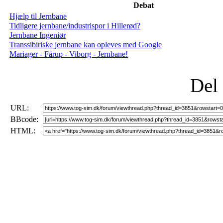
Debat
Hjælp til Jernbane
Tidligere jernbane/industrispor i Hillerød?
Jernbane Ingeniør
Transsibiriske jernbane kan opleves med Google
Mariager - Fårup - Viborg - Jernbane!
Del
URL:
BBcode:
HTML: