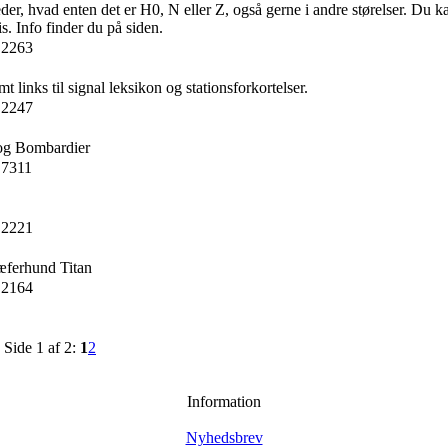
r, hvad enten det er H0, N eller Z, også gerne i andre størelser. Du 
s. Info finder du på siden.
 2263
links til signal leksikon og stationsforkortelser.
 2247
og Bombardier
 7311
 2221
hæferhund Titan
 2164
Side 1 af 2:
1
2
Information
Nyhedsbrev