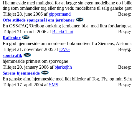
Hjemmeside med mulighed for at lægge sin egen modelbane op i billede
ting som omhandler tog eller ting vedr. modelbane til salg ganske grati
Tilføjet 28. june 2006 af
gippermand
Besøg:
Ofte stillede spørgsmål om jernbaner
En OSS/FAQ/Ordbog omkring jernbaner, bl.a. med litra forklaring samt 
Tilføjet 21. march 2006 af
BlackChart
Besøg:
Railcolor
En god hjemmeside om morderne Lokomotiver fra Siemens, Alstom 
Tilføjet 21. november 2005 af
DVG
Besøg:
sportrafik
hjemmeside primært om sporvogne
Tilføjet 20. january 2006 af
bjarkejhh
Besøg:
Sørens hjemmeside
En ganske alm. hjemmeside med lidt billeder af Tog, Fly, og min Sc
Tilføjet 17. april 2004 af
SMS
Besøg: