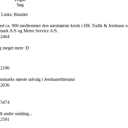
Søg
Links: Blandet
ed ca. 900 medlemmer den næststørste kreds i HK Trafik & Jernbane og
nmark A/S og Metro Service A/S.
 2464
og meget mere :D
 2196
marks største udvalg i Jernbanelitteratur
 2036
 5474
 andre småting...
 2591