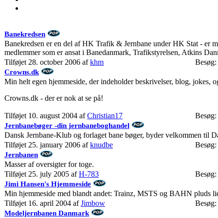
Banekredsen
Banekredsen er en del af HK Trafik & Jernbane under HK Stat - er m
medlemmer som er ansat i Banedanmark, Trafikstyrelsen, Atkins Da
Tilføjet 28. october 2006 af
khm
Besøg:
Crowns.dk
Min helt egen hjemmeside, der indeholder beskrivelser, blog, jokes, 
Crowns.dk - der er nok at se på!
Tilføjet 10. august 2004 af
Christian17
Besøg:
Jernbanebøger -din jernbaneboghandel
Dansk Jernbane-Klub og forlaget bane bøger, byder velkommen til Dan
Tilføjet 25. january 2006 af
knudbe
Besøg:
Jernbanen
Masser af oversigter for toge.
Tilføjet 25. july 2005 af
H-783
Besøg:
Jimi Hansen's Hjemmeside
Min hjemmeside med blandt andet: Trainz, MSTS og BAHN pluds lidt
Tilføjet 16. april 2004 af
Jimbow
Besøg:
Modeljernbanen Danmark