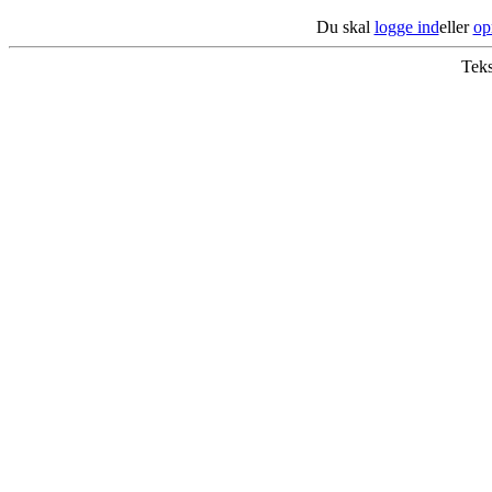
Du skal
logge ind
eller
op
Teks