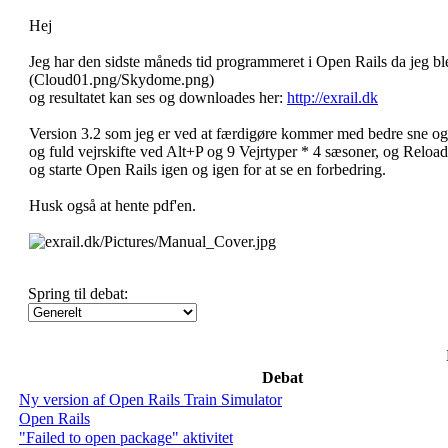
Hej
Jeg har den sidste måneds tid programmeret i Open Rails da jeg ble
(Cloud01.png/Skydome.png)
og resultatet kan ses og downloades her:
http://exrail.dk
Version 3.2 som jeg er ved at færdigøre kommer med bedre sne og 
og fuld vejrskifte ved Alt+P og 9 Vejrtyper * 4 sæsoner, og Reloa
og starte Open Rails igen og igen for at se en forbedring.
Husk også at hente pdf'en.
Spring til debat:
Debat
Ny version af Open Rails Train Simulator
Open Rails
"Failed to open package" aktivitet