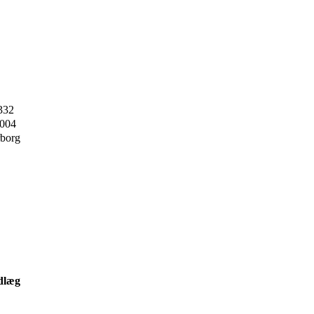
332
2004
borg
dlæg