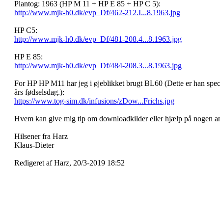
Plantog: 1963 (HP M 11 + HP E 85 + HP C 5):
http://www.mjk-h0.dk/evp_Df/462-212.I...8.1963.jpg
HP C5:
http://www.mjk-h0.dk/evp_Df/481-208.4...8.1963.jpg
HP E 85:
http://www.mjk-h0.dk/evp_Df/484-208.3...8.1963.jpg
For HP HP M11 har jeg i øjeblikket brugt BL60 (Dette er han speci
års fødselsdag.):
https://www.tog-sim.dk/infusions/zDow...Frichs.jpg
Hvem kan give mig tip om downloadkilder eller hjælp på nogen 
Hilsener fra Harz
Klaus-Dieter
Redigeret af Harz, 20/3-2019 18:52