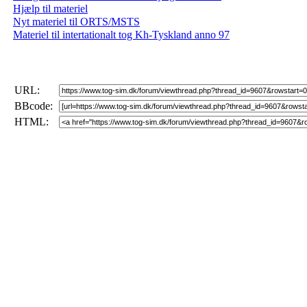
Hjælp til materiel
Nyt materiel til ORTS/MSTS
Materiel til intertationalt tog Kh-Tyskland anno 97
URL:
BBcode:
HTML: