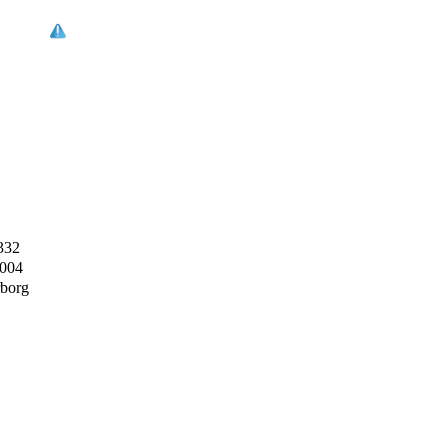
332
2004
borg