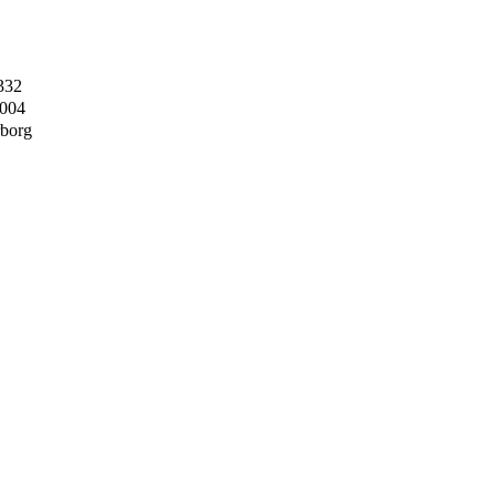
332
2004
borg