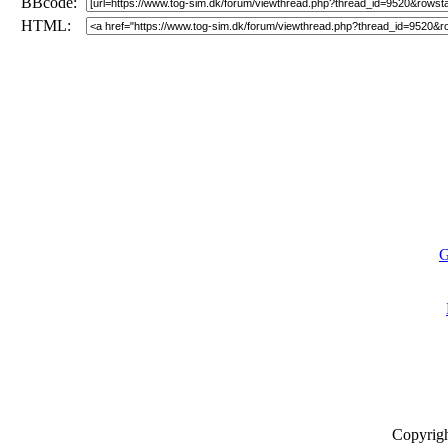
BBcode:
HTML:
G
Copyrig