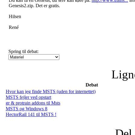
Du kan få en Genesis, du selv kan køre på:
http://www.trains...
Bru
Genesis2.zip. Det er gratis.
Hilsen
René
Spring til debat:
Lign
Debat
Hvor kan jeg finde MSTS (uden for internettet)
MSTS fejler ved opstart
gr & protrain addons til Msts
MSTS og Windows 8
HectorRail 141 til MSTS !
Del