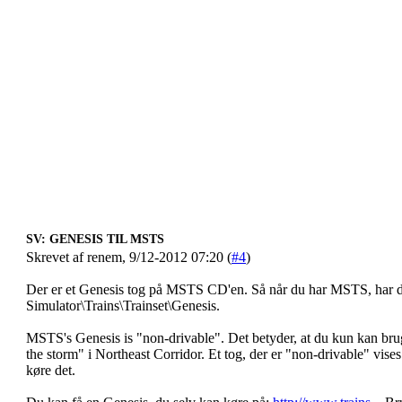
SV: GENESIS TIL MSTS
Skrevet af renem, 9/12-2012 07:20 (
#4
)
Der er et Genesis tog på MSTS CD'en. Så når du har MSTS, har d
Simulator\Trains\Trainset\Genesis.
MSTS's Genesis is "non-drivable". Det betyder, at du kun kan bruge
the storm" i Northeast Corridor. Et tog, der er "non-drivable" vise
køre det.