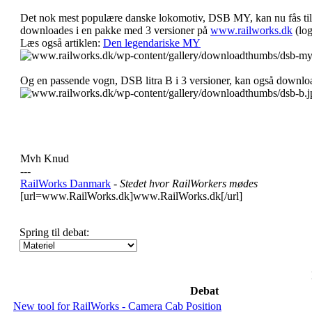
Det nok mest populære danske lokomotiv, DSB MY, kan nu fås til
downloades i en pakke med 3 versioner på
www.railworks.dk
(log
Læs også artiklen:
Den legendariske MY
Og en passende vogn, DSB litra B i 3 versioner, kan også downlo
Mvh Knud
---
RailWorks Danmark
- Stedet hvor RailWorkers mødes
[url=www.RailWorks.dk]www.RailWorks.dk[/url]
Spring til debat:
Debat
New tool for RailWorks - Camera Cab Position