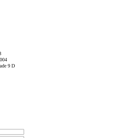
8
2004
ade 9 D