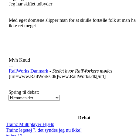
Jeg har skiftet udbyder
Med eget domæne slipper man for at skulle fortælle folk at man ha
ikke ret meget...
Mvh Knud
---
RailWorks Danmark
- Stedet hvor RailWorkers mødes
[url=www.RailWorks.dk]www.RailWorks.dk[/url]
Spring til debat:
Debat
Trainz Multiplayer Hjælp
Trainz legetøj ?, det syndes jeg nu ikke!
trainz 12