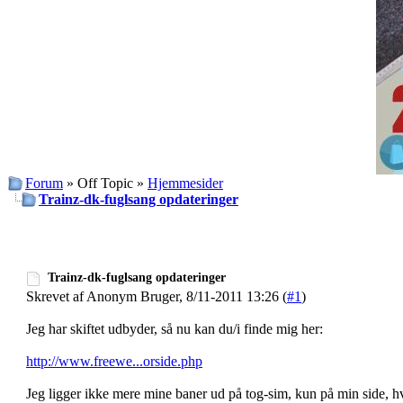
Forum
» Off Topic »
Hjemmesider
Trainz-dk-fuglsang opdateringer
Trainz-dk-fuglsang opdateringer
Skrevet af Anonym Bruger, 8/11-2011 13:26 (
#1
)
Jeg har skiftet udbyder, så nu kan du/i finde mig her:
http://www.freewe...orside.php
Jeg ligger ikke mere mine baner ud på tog-sim, kun på min side, h