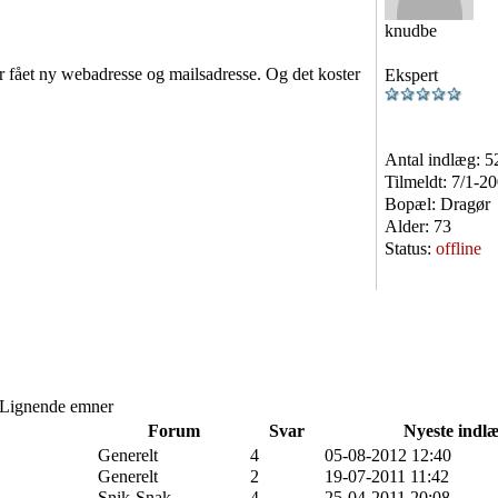
knudbe
r fået ny webadresse og mailsadresse. Og det koster
Ekspert
Antal indlæg:
5
Tilmeldt:
7/1-2
Bopæl:
Dragør
Alder:
73
Status:
offline
Lignende emner
Forum
Svar
Nyeste indl
Generelt
4
05-08-2012 12:40
Generelt
2
19-07-2011 11:42
Snik-Snak
4
25-04-2011 20:08