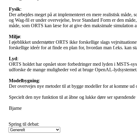
Fysik
:
Der arbejdes meget på at implementeret en mere realistisk måde, s
og Wag-fil er under overvejelse, hvor Standard Form er den måd
måde, som ORTS kan læse for at give den maksimale simulation af 
Miljø
:
I øjeblikket understøtter ORTS ikke forskellige slags vejrsituatio
forskellige ideér for at finde en plan for, hvordan man f.eks. kan star
Lyd
:
ORTS holdet har opnået store forbedringer med lyden i MSTS-system
udforske de mange muligheder ved at bruge OpenAL-lydsystemet
Modelbygning
:
Der overvejes nye metoder til at bygge modeller for at komme ud o
Specielt den nye funktion til at åbne og lukke døre ser spændende
Bjarne
Spring til debat: