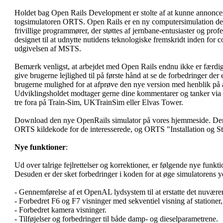
Holdet bag Open Rails Development er stolte af at kunne annoncere
togsimulatoren ORTS. Open Rails er en ny computersimulation desi
frivillige programmører, der støttes af jernbane-entusiaster og pro
designet til at udnytte nutidens teknologiske fremskridt inden for c
udgivelsen af MSTS.
Bemærk venligst, at arbejdet med Open Rails endnu ikke er færdig
give brugerne lejlighed til på første hånd at se de forbedringer der
brugerne mulighed for at afprøve den nye version med henblik på 
Udviklingsholdet modtager gerne dine kommentarer og tanker via 
tre fora på Train-Sim, UKTrainSim eller Elvas Tower.
Download den nye OpenRails simulator på vores hjemmeside. Der
ORTS kildekode for de interesserede, og ORTS "Installation og S
Nye funktioner
:
Ud over talrige fejlrettelser og korrektioner, er følgende nye funkt
Desuden er der sket forbedringer i koden for at øge simulatorens 
- Gennemførelse af et OpenAL lydsystem til at erstatte det nuværen
- Forbedret F6 og F7 visninger med sekventiel visning af stationer,
- Forbedret kamera visninger.
- Tilføjelser og forbedringer til både damp- og dieselparametrene.