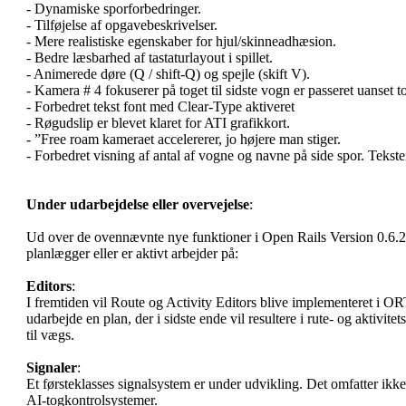
- Dynamiske sporforbedringer.
- Tilføjelse af opgavebeskrivelser.
- Mere realistiske egenskaber for hjul/skinneadhæsion.
- Bedre læsbarhed af tastaturlayout i spillet.
- Animerede døre (Q / shift-Q) og spejle (skift V).
- Kamera # 4 fokuserer på toget til sidste vogn er passeret uanset 
- Forbedret tekst font med Clear-Type aktiveret
- Røgudslip er blevet klaret for ATI grafikkort.
- ”Free roam kameraet accelererer, jo højere man stiger.
- Forbedret visning af antal af vogne og navne på side spor. Tekst
Under udarbejdelse eller overvejelse
:
Ud over de ovennævnte nye funktioner i Open Rails Version 0.6.2, e
planlægger eller er aktivt arbejder på:
Editors
:
I fremtiden vil Route og Activity Editors blive implementeret i ORT
udarbejde en plan, der i sidste ende vil resultere i rute- og aktivite
til vægs.
Signaler
:
Et førsteklasses signalsystem er under udvikling. Det omfatter ikk
AI-togkontrolsystemer.