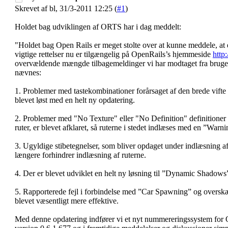
Skrevet af bl, 31/3-2011 12:25 (
#1
)
Holdet bag udviklingen af ORTS har i dag meddelt:
"Holdet bag Open Rails er meget stolte over at kunne meddele, a
vigtige rettelser nu er tilgængelig på OpenRails’s hjemmeside
http
overvældende mængde tilbagemeldinger vi har modtaget fra brugern
nævnes:
1. Problemer med tastekombinationer forårsaget af den brede vifte af
blevet løst med en helt ny opdatering.
2. Problemer med "No Texture" eller "No Definition" definitioner 
ruter, er blevet afklaret, så ruterne i stedet indlæses med en ”Warni
3. Ugyldige stibetegnelser, som bliver opdaget under indlæsning af 
længere forhindrer indlæsning af ruterne.
4. Der er blevet udviklet en helt ny løsning til ”Dynamic Shadow
5. Rapporterede fejl i forbindelse med ”Car Spawning” og overskær
blevet væsentligt mere effektive.
Med denne opdatering indfører vi et nyt nummereringssystem for 