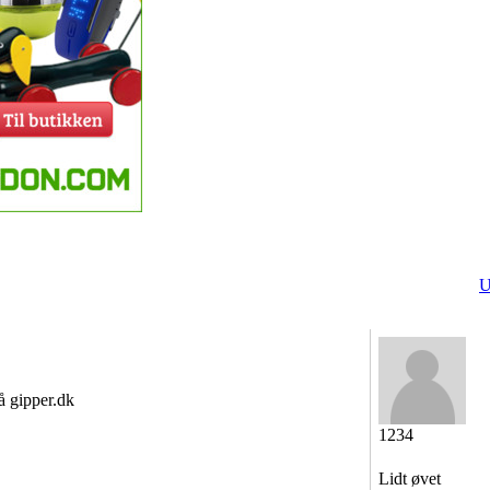
U
å gipper.dk
1234
Lidt øvet