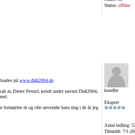
Status:
offline
nloades på
www.didi2004.de
knudbe
skab at, Dieter Penzel, kendt under navnet Didi2004,
mmel.
Ekspert
r fornøjelse tit og ofte anvendte hans ting i de år jeg
Antal indlæg:
5
Tilmeldt:
7/1-2