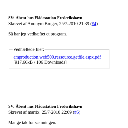
SV: Åbent hus Flådestation Frederikshavn
Skrevet af Anonym Bruger, 25/7-2010 21:39 (
#4
)
Så har jeg vedhæftet et program.
Vedhæftede filer:
amproduction.web500.ressource.getfile.aspx.pdf
[
917.66kB / 106 Downloads
]
SV: Åbent hus Flådestation Frederikshavn
Skrevet af marrix, 25/7-2010 22:09 (
#5
)
Mange tak for scanningen.