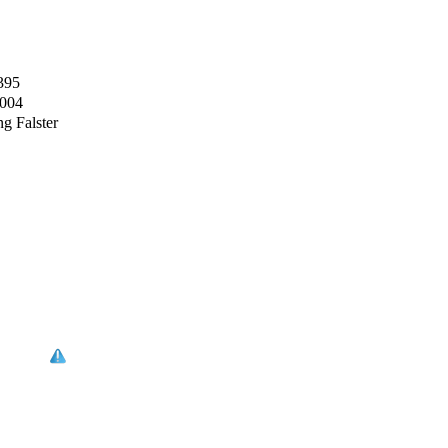
395
2004
g Falster