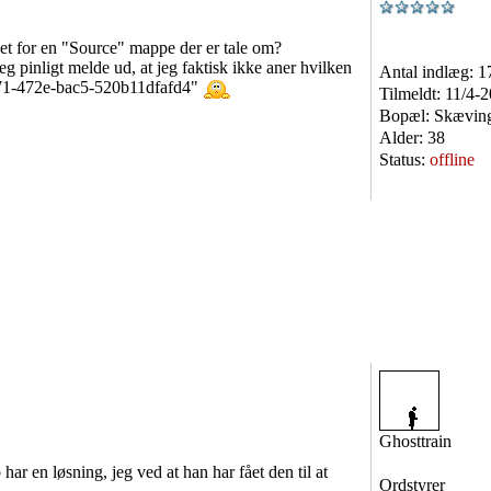
det for en "Source" mappe der er tale om?
 pinligt melde ud, at jeg faktisk ikke aner hvilken
Antal indlæg:
1
5171-472e-bac5-520b11dfafd4"
Tilmeldt:
11/4-
Bopæl:
Skævin
Alder:
38
Status:
offline
Ghosttrain
har en løsning, jeg ved at han har fået den til at
Ordstyrer