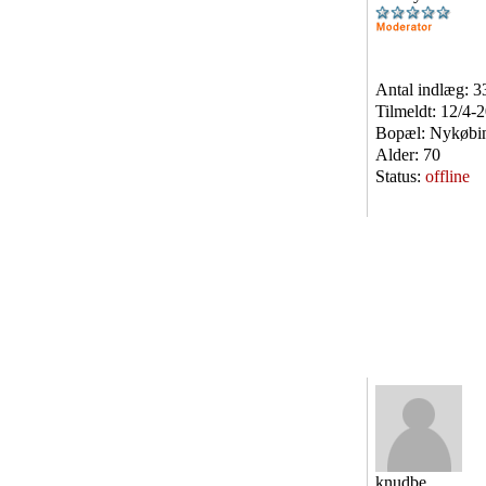
Antal indlæg:
3
Tilmeldt:
12/4-
Bopæl:
Nykøbin
Alder:
70
Status:
offline
knudbe