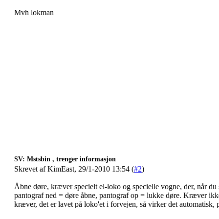
Mvh lokman
SV: Mstsbin , trenger informasjon
Skrevet af KimEast, 29/1-2010 13:54 (
#2
)
Åbne døre, kræver specielt el-loko og specielle vogne, der, når d
pantograf ned = døre åbne, pantograf op = lukke døre. Kræver i
kræver, det er lavet på loko'et i forvejen, så virker det automatisk, p