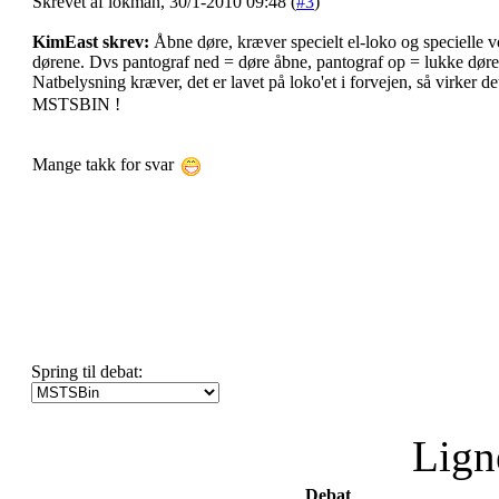
Skrevet af lokman, 30/1-2010 09:48 (
#3
)
KimEast skrev:
Åbne døre, kræver specielt el-loko og specielle v
dørene. Dvs pantograf ned = døre åbne, pantograf op = lukke dø
Natbelysning kræver, det er lavet på loko'et i forvejen, så virker det
MSTSBIN !
Mange takk for svar
Spring til debat:
Lign
Debat