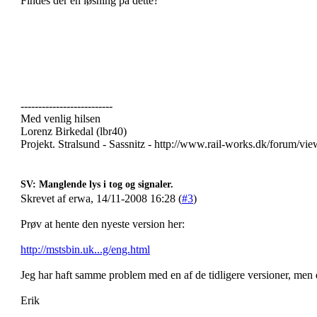
Findes der en løsning på dette?
--------------------------
Med venlig hilsen
Lorenz Birkedal (lbr40)
Projekt. Stralsund - Sassnitz - http://www.rail-works.dk/forum/v
SV: Manglende lys i tog og signaler.
Skrevet af erwa, 14/11-2008 16:28 (
#3
)
Prøv at hente den nyeste version her:
http://mstsbin.uk...g/eng.html
Jeg har haft samme problem med en af de tidligere versioner, men d
Erik