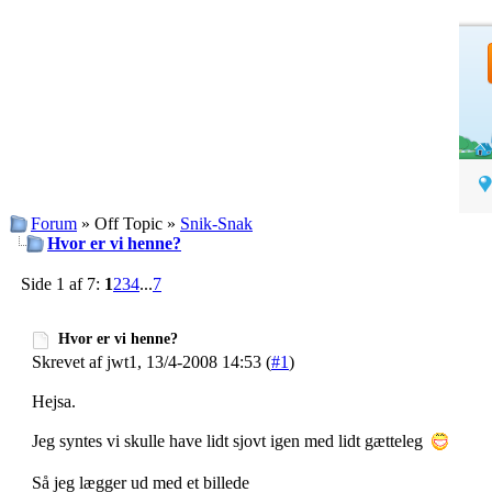
Forum
» Off Topic »
Snik-Snak
Hvor er vi henne?
Side 1 af 7:
1
2
3
4
...
7
Hvor er vi henne?
Skrevet af jwt1, 13/4-2008 14:53 (
#1
)
Hejsa.
Jeg syntes vi skulle have lidt sjovt igen med lidt gætteleg
Så jeg lægger ud med et billede