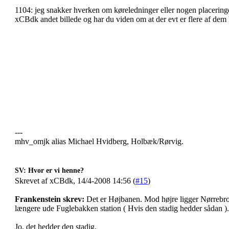
1104: jeg snakker hverken om køreledninger eller nogen placeringe
xCBdk andet billede og har du viden om at der evt er flere af dem
---
mhv_omjk alias Michael Hvidberg, Holbæk/Rørvig.
SV: Hvor er vi henne?
Skrevet af xCBdk, 14/4-2008 14:56 (
#15
)
Frankenstein skrev:
Det er Højbanen. Mod højre ligger Nørrebro
længere ude Fuglebakken station ( Hvis den stadig hedder sådan ).
Jo, det hedder den stadig.