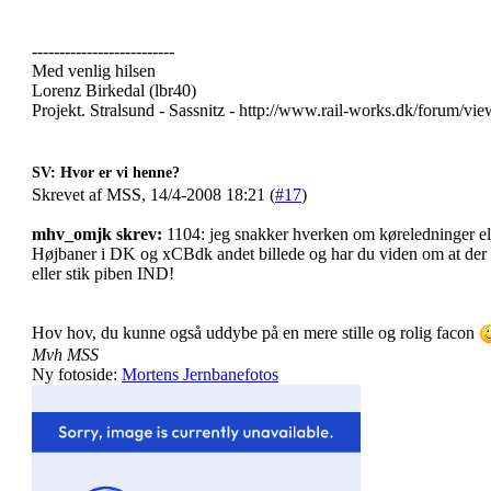
--------------------------
Med venlig hilsen
Lorenz Birkedal (lbr40)
Projekt. Stralsund - Sassnitz - http://www.rail-works.dk/forum/v
SV: Hvor er vi henne?
Skrevet af MSS, 14/4-2008 18:21 (
#17
)
mhv_omjk skrev:
1104: jeg snakker hverken om køreledninger ell
Højbaner i DK og xCBdk andet billede og har du viden om at der 
eller stik piben IND!
Hov hov, du kunne også uddybe på en mere stille og rolig facon
Mvh MSS
Ny fotoside:
Mortens Jernbanefotos