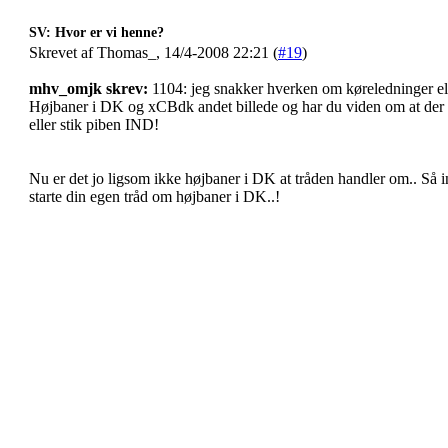
SV: Hvor er vi henne?
Skrevet af Thomas_, 14/4-2008 22:21 (
#19
)
mhv_omjk skrev:
1104: jeg snakker hverken om køreledninger ell
Højbaner i DK og xCBdk andet billede og har du viden om at der 
eller stik piben IND!
Nu er det jo ligsom ikke højbaner i DK at tråden handler om.. Så in
starte din egen tråd om højbaner i DK..!