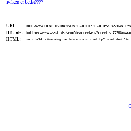
hvilken er bedst????
URL:
BBcode:
HTML:
G