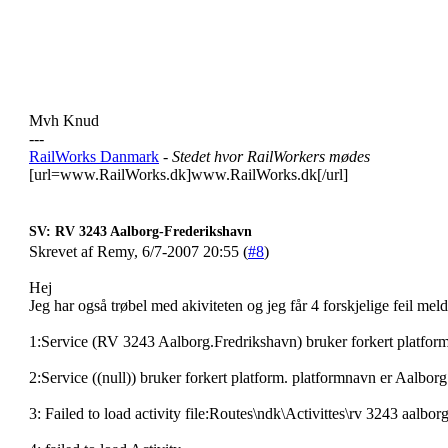
Mvh Knud
---
RailWorks Danmark
- Stedet hvor RailWorkers mødes
[url=www.RailWorks.dk]www.RailWorks.dk[/url]
SV: RV 3243 Aalborg-Frederikshavn
Skrevet af Remy, 6/7-2007 20:55 (
#8
)
Hej
Jeg har også trøbel med akiviteten og jeg får 4 forskjelige feil mel
1:Service (RV 3243 Aalborg.Fredrikshavn) bruker forkert platform.
2:Service ((null)) bruker forkert platform. platformnavn er Aalbor
3: Failed to load activity file:Routes\ndk\Activittes\rv 3243 aalbor